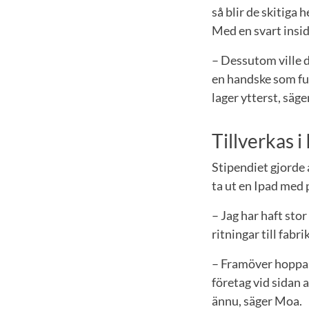
så blir de skitiga 
Med en svart insid
– Dessutom ville d
en handske som fun
lager ytterst, säg
Tillverkas i
Stipendiet gjorde 
ta ut en Ipad med 
– Jag har haft sto
ritningar till fabr
– Framöver hoppas
företag vid sidan 
ännu, säger Moa.