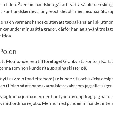
hela tiden. Även om handsken går att tvätta så blir den skiti
a kan handsken leva längre och det blir mer resurssnålt, s
e ha en varmare handske utan att tappa känslan i skjutmom
kar under minus åtta grader, därför har jag använt tre lag
er Moa.
 Polen
att Moa kunde resa till företaget Grankvists kontor i Karlst
penna som hon kunde rita upp sina skisser på.
r nytta av min Ipad eftersom jag kunde rita och skicka desig
iken i Polen så att handskarna blev exakt som jag ville, säge
 jag kunna jobba med den här typen av uppdrag, jag har oc
av mitt ordinarie jobb. Men nu med pandemin har det inte rik