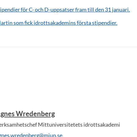
tipendier för C- och D-uppsatser fram till den 31 januari.
rtin som fick idrottsakademins första stipendier.
gnes Wredenberg
erksamhetschef Mittuniversitetets idrottsakademi
gnes.wredenberg@miun.se