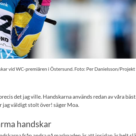
kar vid WC-premiären i Östersund. Foto: Per Danielsson/Projekt
precis det jag ville. Handskarna används redan av våra bäst
r jag väldigt stolt över! säger Moa.
varma handskar
ndskarna från andra på marknaden är att insidan är helt s