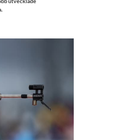
jobb utvecklade
.