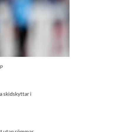
 P
a skidskyttar i
lät utan sömmar