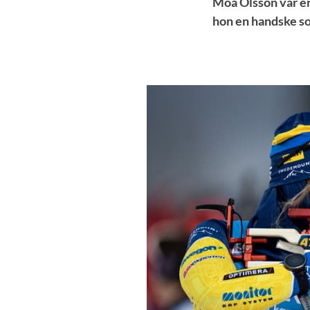
Moa Olsson var en
hon en handske so