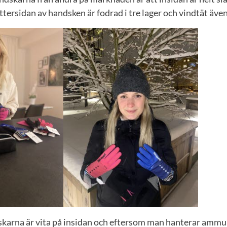
Yttersidan av handsken är fodrad i tre lager och vindtät äve
skarna är vita på insidan och eftersom man hanterar ammu