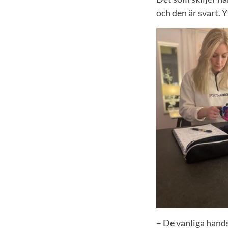
och den är svart. 
– De vanliga hand