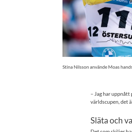
Stina Nilsson använde Moas hands
– Jag har uppnått 
världscupen, det ä
Släta och 
Det som skiljer ha