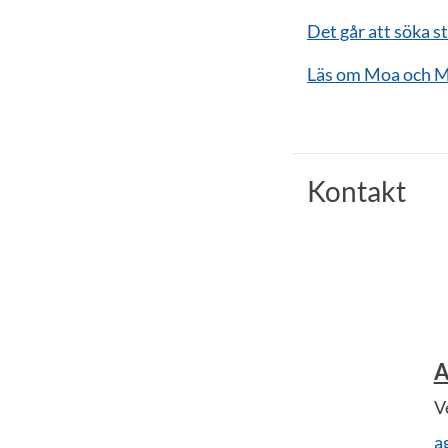
Det går att söka s
Läs om Moa och Ma
Kontakt
A
V
a