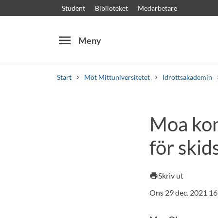
Student
Biblioteket
Medarbetare
menu
Meny
Start
Möt Mittuniversitetet
Idrottsakademin
Sök
Andra söktjänster
Moa kon
Kurser och program
Kursplaner
Välkomstb
för skid
Skriv ut
print
Ons 29 dec. 2021 16