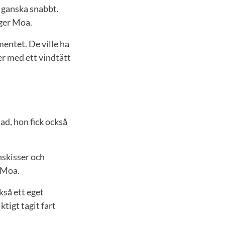
g ganska snabbt.
äger Moa.
entet. De ville ha
er med ett vindtätt
ad, hon fick också
nskisser och
r Moa.
kså ett eget
tigt tagit fart