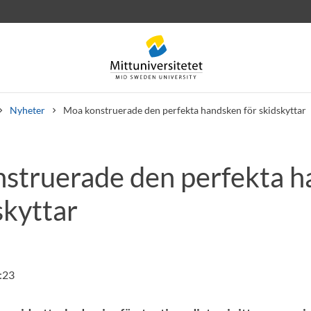
Nyheter
Moa konstruerade den perfekta handsken för skidskyttar
struerade den perfekta 
rev
Personal
Lediga jobb
skyttar
:23