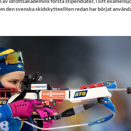
 av idrottsakademins första stipendiater, i sitt examens
m den svenska skidskytteeliten redan har börjat använda