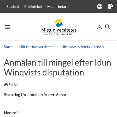
language
Student
Biblioteket
Medarbetare
Language
Tema
menu
search
person_outline
Meny
Logga in
Sök
Start
Möt Mittuniversitetet
Mittuniversitetets kalendarium
Sök
Anmälan till mingel efter Idun
Andra söktjänster
Winqvists disputation
Kurser och program
Kursplaner
Välkomstbrev
Personal
Lediga jobb
print
Skriv ut
Sista dag för anmälan är den 6 mars.
Namn: