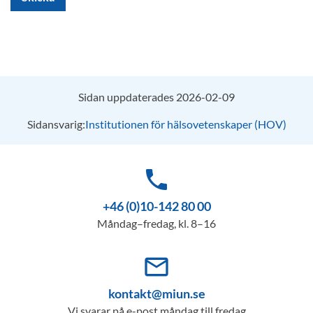
Sidan uppdaterades 2026-02-09
Sidansvarig:
Institutionen för hälsovetenskaper (HOV)
phone
+46 (0)10-142 80 00
Måndag–fredag, kl. 8–16
mail_outline
kontakt@miun.se
Vi svarar på e-post måndag till fredag