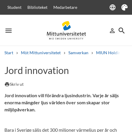
language
Student
Biblioteket
Medarbetare
Language
Tema
menu
search
person_outline
Meny
Logga in
Sök
Start
Möt Mittuniversitetet
Samverkan
MIUN Holding
Sök
Jord innovation
Andra söktjänster
Kurser och program
Kursplaner
Välkomstbrev
Personal
print
Skriv ut
Lediga jobb
Jord innovation vill förändra ljusindustrin. Varje år säljs
enorma mängder ljus världen över som skapar stor
miljöpåverkan.
Bara i Sverige säljs det 300 miljoner värmeljus per år och