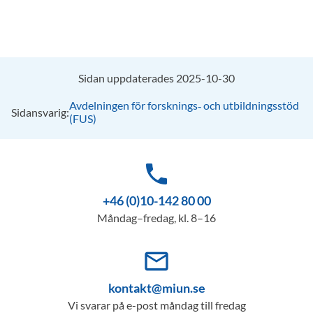
Sidan uppdaterades 2025-10-30
Avdelningen för forsknings‑ och utbildningsstöd
Sidansvarig:
(FUS)
phone
+46 (0)10-142 80 00
Måndag–fredag, kl. 8–16
mail_outline
kontakt@miun.se
Vi svarar på e-post måndag till fredag