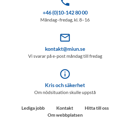
phone
+46 (0)10-142 80 00
Måndag–fredag, kl. 8–16
mail_outline
kontakt@miun.se
Vi svarar på e-post måndag till fredag
info_outline
Kris och säkerhet
Om nödsituation skulle uppstå
Lediga jobb
Kontakt
Hitta till oss
Om webbplatsen