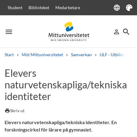
language
Student
Biblioteket
Medarbetare
Language
Tema
menu
search
person_outline
Meny
Logga in
Sök
Start
Möt Mittuniversitetet
Samverkan
ULF - Utbildning, L
Sök
Elevers
Andra söktjänster
naturvetenskapliga/tekniska
Kurser och program
Kursplaner
Välkomstbrev
Personal
Lediga jobb
identiteter
print
Skriv ut
Elevers naturvetenskapliga/tekniska identiteter. En
forskningscirkel för lärare på gymnasiet.