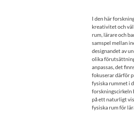
I den här forsknin
kreativitet och v
rum, lärare och ba
samspel mellan ind
designandet av un
olika förutsättni
anpassas, det finn
fokuserar därför p
fysiska rummet i d
forskningscirkeln 
på ett naturligt v
fysiska rum för lä