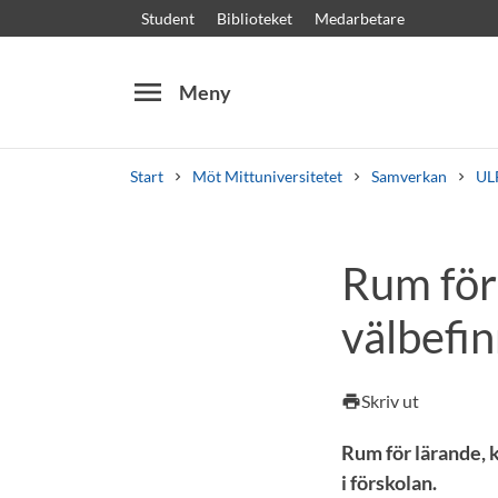
Student
Biblioteket
Medarbetare
menu
Meny
Start
Möt Mittuniversitetet
Samverkan
ULF
Sök
Andra söktjänster
Rum för 
Kurser och program
Kursplaner
Välkomstb
välbefin
Skriv ut
print
Rum för lärande, k
i förskolan.