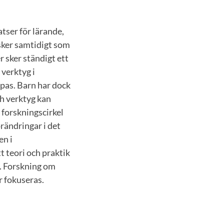
tser för lärande,
sker samtidigt som
 sker ständigt ett
 verktyg i
pas. Barn har dock
h verktyg kan
 forskningscirkel
örändringar i det
en i
t teori och praktik
t. Forskning om
r fokuseras.