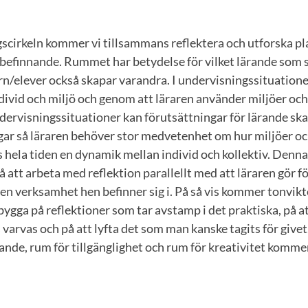
gscirkeln kommer vi tillsammans reflektera och utforska pla
älbefinnande. Rummet har betydelse för vilket lärande som 
rn/elever också skapar varandra. I undervisningssituationer
ivid och miljö och genom att läraren använder miljöer och
dervisningssituationer kan förutsättningar för lärande ska
ngar så läraren behöver stor medvetenhet om hur miljöer oc
s hela tiden en dynamik mellan individ och kollektiv. Denna
å att arbeta med reflektion parallellt med att läraren gör f
en verksamhet hen befinner sig i. På så vis kommer tonvikt
bygga på reflektioner som tar avstamp i det praktiska, på at
is varvas och på att lyfta det som man kanske tagits för give
rande, rum för tillgänglighet och rum för kreativitet komme