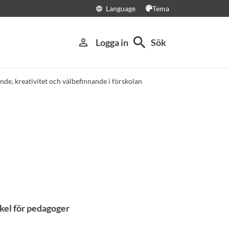
Language
Tema
language
search
person_outline
Logga in
Sök
nde, kreativitet och välbefinnande i förskolan
rkel för pedagoger