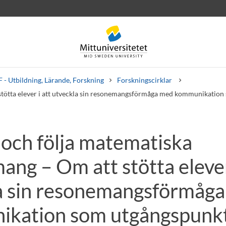
 - Utbildning, Lärande, Forskning
Forskningscirklar
stötta elever i att utveckla sin resonemangsförmåga med kommunikation
 och följa matematiska
rev
Personal
Lediga jobb
ng – Om att stötta elever
a sin resonemangsförmåg
kation som utgångspunkt