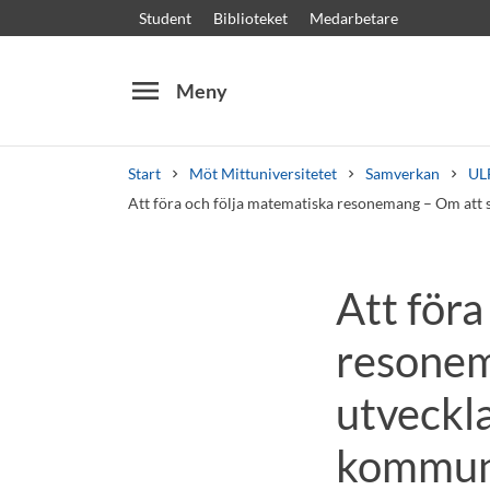
Student
Biblioteket
Medarbetare
menu
Meny
Start
Möt Mittuniversitetet
Samverkan
ULF
Att föra och följa matematiska resonemang – Om att 
Sök
Andra söktjänster
Att föra
Kurser och program
Kursplaner
Välkomstb
resonema
utveckl
kommuni