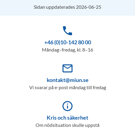
Sidan uppdaterades 2026-06-25
phone
+46 (0)10-142 80 00
Måndag–fredag, kl. 8–16
mail_outline
kontakt@miun.se
Vi svarar på e-post måndag till fredag
info_outline
Kris och säkerhet
Om nödsituation skulle uppstå