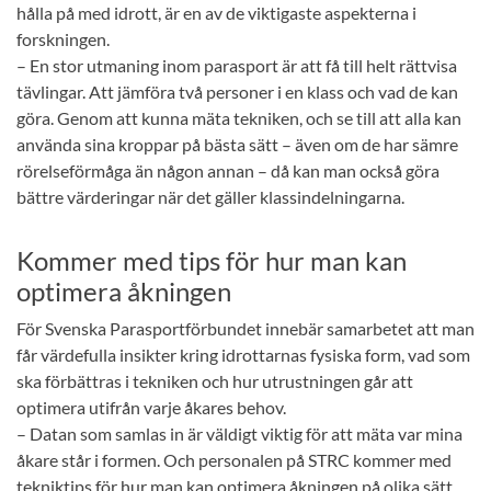
hålla på med idrott, är en av de viktigaste aspekterna i
forskningen.
– En stor utmaning inom parasport är att få till helt rättvisa
tävlingar. Att jämföra två personer i en klass och vad de kan
göra. Genom att kunna mäta tekniken, och se till att alla kan
använda sina kroppar på bästa sätt – även om de har sämre
rörelseförmåga än någon annan – då kan man också göra
bättre värderingar när det gäller klassindelningarna.
Kommer med tips för hur man kan
optimera åkningen
För Svenska Parasportförbundet innebär samarbetet att man
får värdefulla insikter kring idrottarnas fysiska form, vad som
ska förbättras i tekniken och hur utrustningen går att
optimera utifrån varje åkares behov.
– Datan som samlas in är väldigt viktig för att mäta var mina
åkare står i formen. Och personalen på STRC kommer med
tekniktips för hur man kan optimera åkningen på olika sätt.