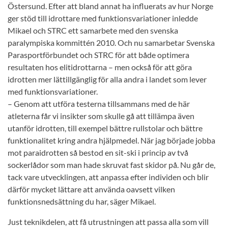
Östersund. Efter att bland annat ha influerats av hur Norge
ger stöd till idrottare med funktionsvariationer inledde
Mikael och STRC ett samarbete med den svenska
paralympiska kommittén 2010. Och nu samarbetar Svenska
Parasportförbundet och STRC för att både optimera
resultaten hos elitidrottarna – men också för att göra
idrotten mer lättillgänglig för alla andra i landet som lever
med funktionsvariationer.
– Genom att utföra testerna tillsammans med de här
atleterna får vi insikter som skulle gå att tillämpa även
utanför idrotten, till exempel bättre rullstolar och bättre
funktionalitet kring andra hjälpmedel. När jag började jobba
mot paraidrotten så bestod en sit-ski i princip av två
sockerlådor som man hade skruvat fast skidor på. Nu går de,
tack vare utvecklingen, att anpassa efter individen och blir
därför mycket lättare att använda oavsett vilken
funktionsnedsättning du har, säger Mikael.
Just teknikdelen, att få utrustningen att passa alla som vill