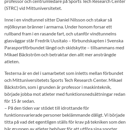
professor och centrumledare på Sports Tech Research Center
(STRC) vid Mittuniversitetet.
Inne i en vindtunnel sitter Daniel Nilsson och stakar så
mjölksyran bränner i armarna. Under honom forsar ett
rullband fram i en rasande fart, och utanför vindtunnelns
glasväggar står Fredrik Uusitalo – förbundskapten i Svenska
Parasportförbundet längd och skidskytte – tillsammans med
Mikael Bäckström och betraktar den allt mer ansträngde
atleten.
Testerna är en del i samarbetet som inletts mellan förbundet
och Mittuniversitetets Sports Tech Research Center. Mikael
Bäckström, som i grunden är professor i maskinteknik,
började jobba mot atleter med funktionsnedsättningar redan
för 15 år sedan.
– På den tiden var stödet till idrottande för
funktionsvarierade personer beklämmande dåligt. Vi började
titta på vad det egentligen ställs för krav på tekniken som den
här gruppen av atleter behöver för att utföra sina sporter,