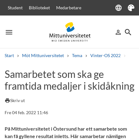
language
Student
Biblioteket
Medarbetare
Language
Tema
menu
search
person_outline
Meny
Logga in
Sök
Start
Möt Mittuniversitetet
Tema
Vinter-OS 2022
OS-re
Sök
Samarbetet som ska ge
Andra söktjänster
framtida medaljer i skidåkning
Kurser och program
Kursplaner
Välkomstbrev
Personal
Lediga jobb
print
Skriv ut
Fre 04 feb. 2022 11:46
På Mittuniversitetet i Östersund har ett samarbete som
kan få gyllene resultat inletts. Här samarbetar nämligen