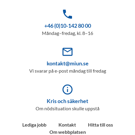
phone
+46 (0)10-142 80 00
Måndag–fredag, kl. 8–16
mail_outline
kontakt@miun.se
Vi svarar på e-post måndag till fredag
info_outline
Kris och säkerhet
Om nödsituation skulle uppstå
Lediga jobb
Kontakt
Hitta till oss
Om webbplatsen