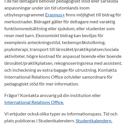
I de fall deltagare behöver pedagogiskt stöd eller särskilda
anpassningar under sin tid utomlands inom
utbytesprogrammet
Erasmus+
finns möjlighet till bidrag för
merkostnader. Bidraget gäller för deltagare med varaktig
funktionsnedsättning eller sjukdom, eller studenter som
reser med barn. Ekonomiskt bidrag kan beviljas för
exemplevis anteckningsstöd, teckenspråkstolkning,
psykoterapi, transport till lärosätet/praktikplatsen/sociala
aktiviteter, högre kostnad för anpassat boende eller boende
lärosätet/praktikplatsen, rekognoseringsresa med assistent,
och incheckning av extra bagage för utrustning. Kontakta
International Relations Office och/eller samordnare för
pedagogiskt stöd för mer information.
Frågor? Kontakta ansvarig på din institution eller
International Relations Office.
Vi erbjuder också olika typer av informationspass. Tid och
plats publiceras i Studentkalendern.
Studentkalendern.