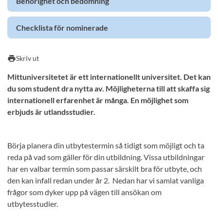
Behörighet och bedömning
Checklista för nominerade
print
Skriv ut
Mittuniversitetet är ett internationellt universitet. Det kan
du som student dra nytta av. Möjligheterna till att skaffa sig
internationell erfarenhet är många. En möjlighet som
erbjuds är utlandsstudier.
Börja planera din utbytestermin så tidigt som möjligt och ta
reda på vad som gäller för din utbildning. Vissa utbildningar
har en valbar termin som passar särskilt bra för utbyte, och
den kan infall redan under år 2. Nedan har vi samlat vanliga
frågor som dyker upp på vägen till ansökan om
utbytesstudier.