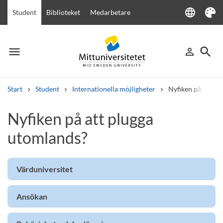
language
Student
Biblioteket
Medarbetare
Language
Tema
menu
search
person_outline
Meny
Logga in
Sök
Start
Student
Internationella möjligheter
Nyfiken på att pl
Sök
Nyfiken på att plugga
Andra söktjänster
utomlands?
Kurser och program
Kursplaner
Välkomstbrev
Personal
Lediga jobb
Värduniversitet
Ansökan