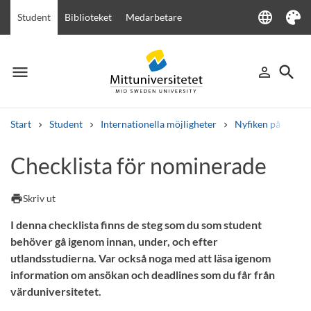
language
Student
Biblioteket
Medarbetare
Language
Tema
menu
search
person_outline
Meny
Logga in
Sök
Start
Student
Internationella möjligheter
Nyfiken på att pl
Sök
Checklista för nominerade
Andra söktjänster
Kurser och program
Kursplaner
Välkomstbrev
Personal
print
Skriv ut
Lediga jobb
I denna checklista finns de steg som du som student
behöver gå igenom innan, under, och efter
utlandsstudierna. Var också noga med att läsa igenom
information om ansökan och deadlines som du får från
värduniversitetet.