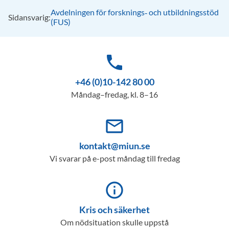
Avdelningen för forsknings‑ och utbildningsstöd
Sidansvarig:
(FUS)
phone
+46 (0)10-142 80 00
Måndag–fredag, kl. 8–16
mail_outline
kontakt@miun.se
Vi svarar på e-post måndag till fredag
info_outline
Kris och säkerhet
Om nödsituation skulle uppstå