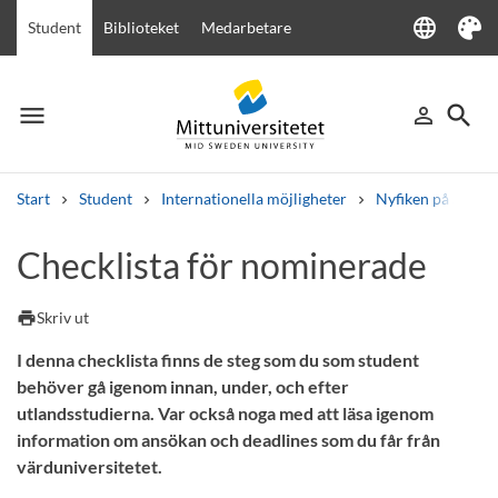
language
Student
Biblioteket
Medarbetare
Language
Tema
menu
search
person_outline
Meny
Logga in
Sök
Start
Student
Internationella möjligheter
Nyfiken på att pl
Sök
Checklista för nominerade
Andra söktjänster
Kurser och program
Kursplaner
Välkomstbrev
Personal
print
Skriv ut
Lediga jobb
I denna checklista finns de steg som du som student
behöver gå igenom innan, under, och efter
utlandsstudierna. Var också noga med att läsa igenom
information om ansökan och deadlines som du får från
värduniversitetet.