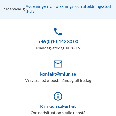
Avdelningen för forsknings‑ och utbildningsstöd
Sidansvarig:
(FUS)
phone
+46 (0)10-142 80 00
Måndag–fredag, kl. 8–16
mail_outline
kontakt@miun.se
Vi svarar på e-post måndag till fredag
info_outline
Kris och säkerhet
Om nödsituation skulle uppstå