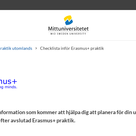
raktik utomlands
Checklista inför Erasmus+ praktik
rev
Personal
Lediga jobb
ta inför Erasmus+ praktik
nformation som kommer att hjälpa dig att planera för din 
efter avslutad Erasmus+ praktik.