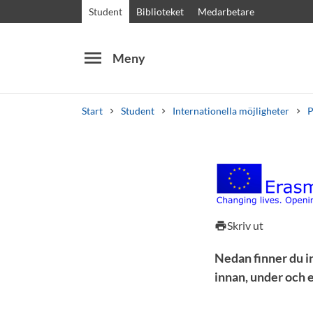
Student
Biblioteket
Medarbetare
menu
Meny
Start
Student
Internationella möjligheter
P
Sök
Andra söktjänster
Kurser och program
Kursplaner
Välkomstb
Checklis
Skriv ut
print
Nedan finner du i
innan, under och 