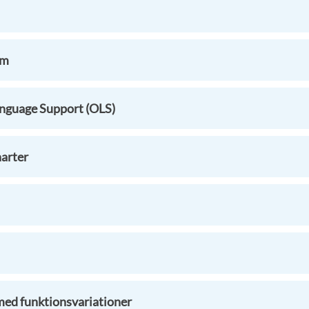
um
nguage Support (OLS)
arter
med funktionsvariationer