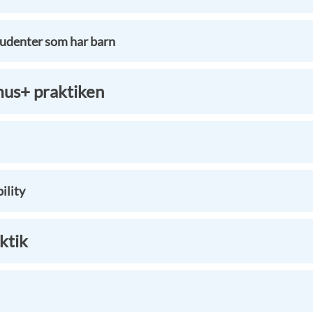
studenter som har barn
mus+ praktiken
ility
aktik