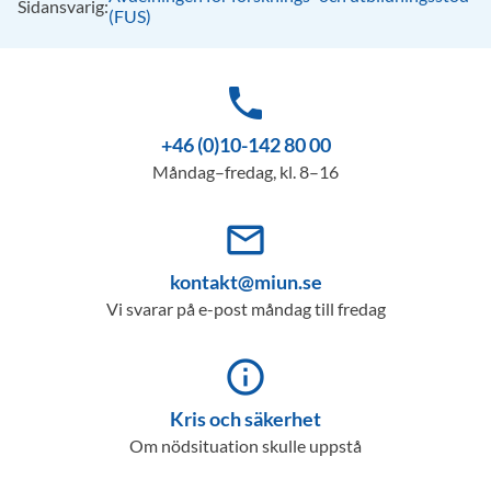
Sidansvarig:
(FUS)
phone
+46 (0)10-142 80 00
Måndag–fredag, kl. 8–16
mail_outline
kontakt@miun.se
Vi svarar på e-post måndag till fredag
info_outline
Kris och säkerhet
Om nödsituation skulle uppstå