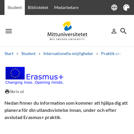
language
Student
Biblioteket
Medarbetare
Language
Tema
menu
search
person_outline
Meny
Logga in
Sök
Start
Student
Internationella möjligheter
Praktik utomland
Sök
Andra söktjänster
Kurser och program
Kursplaner
Välkomstbrev
Personal
Checklista inför Erasmus+ prak
Lediga jobb
print
Skriv ut
Nedan finner du information som kommer att hjälpa dig att
planera för din utlandsvistelse innan, under och efter
avslutad Erasmus+ praktik.