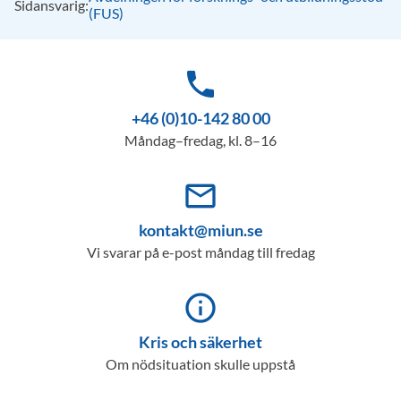
Sidansvarig:
(FUS)
phone
+46 (0)10-142 80 00
Måndag–fredag, kl. 8–16
mail_outline
kontakt@miun.se
Vi svarar på e-post måndag till fredag
info_outline
Kris och säkerhet
Om nödsituation skulle uppstå