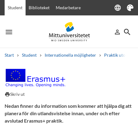
language
Student
Biblioteket
Medarbetare
Language
Tema
menu
search
person_outline
Meny
Logga in
Sök
Start
Student
Internationella möjligheter
Praktik utomland
Sök
Andra söktjänster
Kurser och program
Kursplaner
Välkomstbrev
Personal
Checklista inför Erasmus+ prak
Lediga jobb
print
Skriv ut
Nedan finner du information som kommer att hjälpa dig att
planera för din utlandsvistelse innan, under och efter
avslutad Erasmus+ praktik.