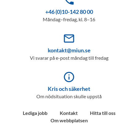
phone
+46 (0)10-142 80 00
Måndag–fredag, kl. 8–16
mail_outline
kontakt@miun.se
Vi svarar på e-post måndag till fredag
info_outline
Kris och säkerhet
Om nödsituation skulle uppstå
Lediga jobb
Kontakt
Hitta till oss
Om webbplatsen