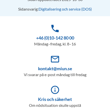
Sidansvarig:
Digitalisering och service (DOS)
phone
+46 (0)10-142 80 00
Måndag–fredag, kl. 8–16
mail_outline
kontakt@miun.se
Vi svarar på e-post måndag till fredag
info_outline
Kris och säkerhet
Om nödsituation skulle uppstå