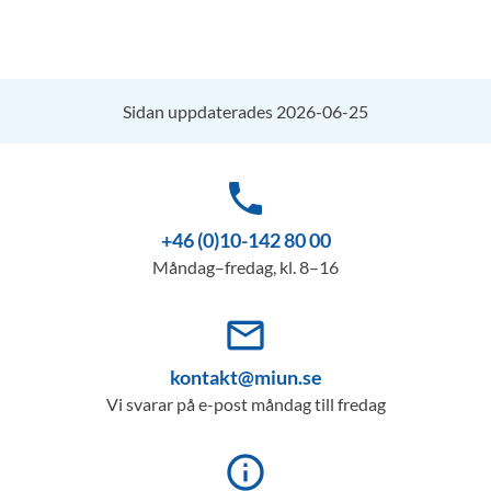
Sidan uppdaterades 2026-06-25
phone
+46 (0)10-142 80 00
Måndag–fredag, kl. 8–16
mail_outline
kontakt@miun.se
Vi svarar på e-post måndag till fredag
info_outline