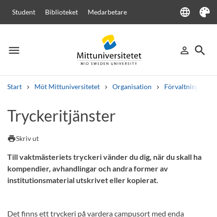
language
Student
Biblioteket
Medarbetare
Language
Tema
menu
search
person_outline
Meny
Logga in
Sök
Start
Möt Mittuniversitetet
Organisation
Förvaltningen
Sök
Tryckeritjänster
Andra söktjänster
Kurser och program
Kursplaner
Välkomstbrev
Personal
print
Skriv ut
Lediga jobb
Till vaktmästeriets tryckeri vänder du dig, när du skall ha
kompendier, avhandlingar och andra former av
institutionsmaterial utskrivet eller kopierat.
Det finns ett tryckeri på vardera campusort med enda