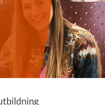
t!
utbildning