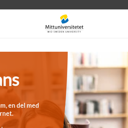
ans
rev
Personal
Lediga jobb
am, en del med
rnet.