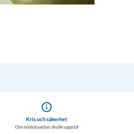
info_outline
Kris och säkerhet
Om nödsituation skulle uppstå