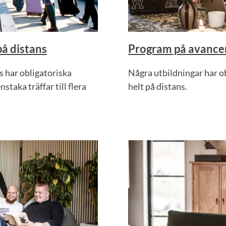
å distans
Program på avancer
 har obligatoriska
Några utbildningar har ob
staka träffar till flera
helt på distans.