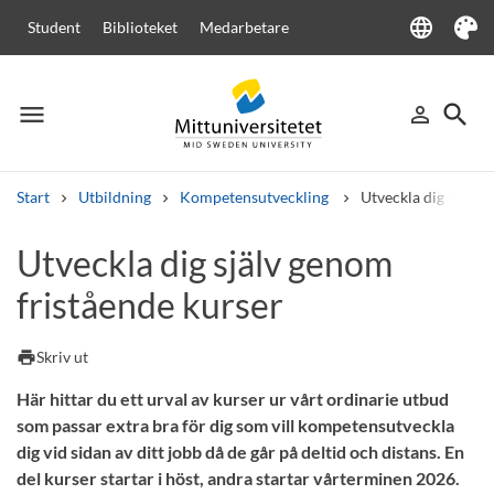
language
Student
Biblioteket
Medarbetare
Language
Tema
menu
search
person_outline
Meny
Logga in
Sök
Start
Utbildning
Kompetensutveckling
Utveckla dig själv 
Sök
Utveckla dig själv genom
Andra söktjänster
fristående kurser
Kurser och program
Kursplaner
Välkomstbrev
Personal
Lediga jobb
print
Skriv ut
Här hittar du ett urval av kurser ur vårt ordinarie utbud
som passar extra bra för dig som vill kompetensutveckla
dig vid sidan av ditt jobb då de går på deltid och distans. En
del kurser startar i höst, andra startar vårterminen 2026.