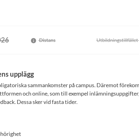
026
Distans
Utbildningstillfället 
info
ens upplägg
obligatoriska sammankomster på campus. Däremot förekom
ttformen och online, som till exempel inlämningsuppgifter
dback. Dessa sker vid fasta tider.
hörighet