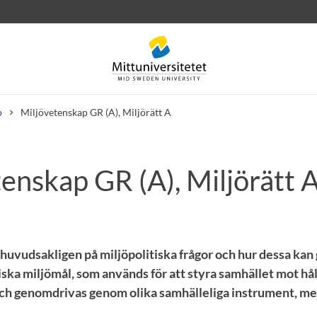
p
Miljövetenskap GR (A), Miljörätt A
enskap GR (A), Miljörätt A
rev
Personal
Lediga jobb
huvudsakligen på miljöpolitiska frågor och hur dessa kan 
iska miljömål, som används för att styra samhället mot hål
ch genomdrivas genom olika samhälleliga instrument, me