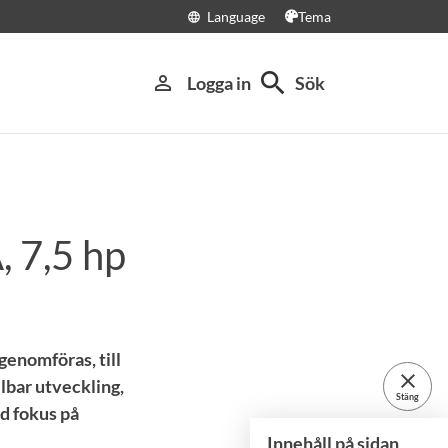
Language
Tema
language
search
person_outline
Logga in
Sök
, 7,5 hp
genomföras, till
close
lbar utveckling,
Stäng
d fokus på
Innehåll på sidan