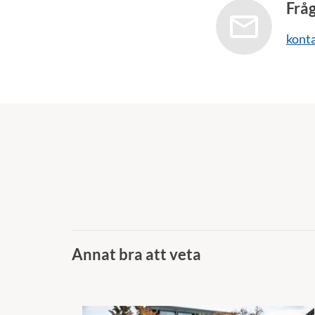
Frå
kont
Annat bra att veta