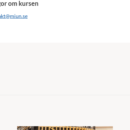
gor om kursen
akt@miun.se