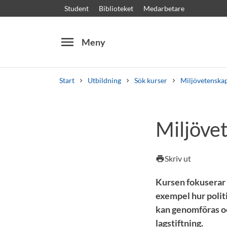
Student
Biblioteket
Medarbetare
menu
Meny
Start
Utbildning
Sök kurser
Miljövetenska
Sök
Andra söktjänster
Miljövet
Kurser och program
Kursplaner
Välkomstb
Skriv ut
print
Kursen fokuserar 
exempel hur polit
kan genomföras o
lagstiftning.