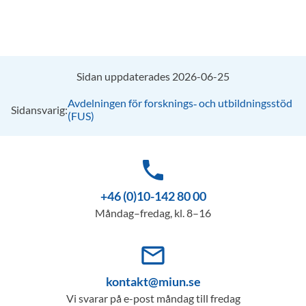
Sidan uppdaterades 2026-06-25
Avdelningen för forsknings‑ och utbildningsstöd
Sidansvarig:
(FUS)
phone
+46 (0)10-142 80 00
Måndag–fredag, kl. 8–16
mail_outline
kontakt@miun.se
Vi svarar på e-post måndag till fredag