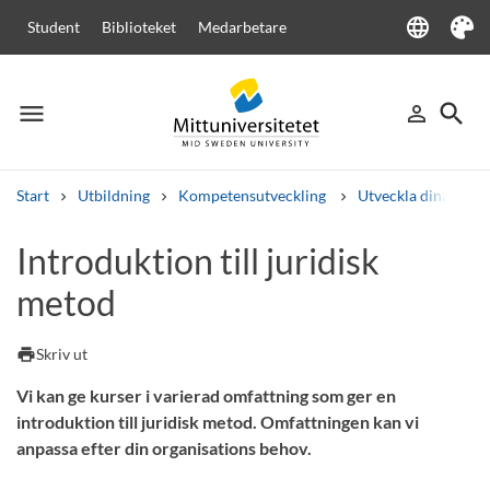
language
Student
Biblioteket
Medarbetare
Language
Tema
menu
search
person_outline
Meny
Logga in
Sök
Start
Utbildning
Kompetensutveckling
Utveckla dina med
Sök
Introduktion till juridisk
Andra söktjänster
metod
Kurser och program
Kursplaner
Välkomstbrev
Personal
Lediga jobb
print
Skriv ut
Vi kan ge kurser i varierad omfattning som ger en
introduktion till juridisk metod. Omfattningen kan vi
anpassa efter din organisations behov.