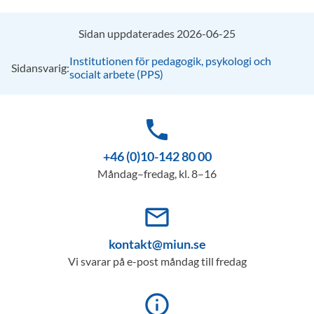
Sidan uppdaterades 2026-06-25
Institutionen för pedagogik, psykologi och
Sidansvarig:
socialt arbete (PPS)
phone
+46 (0)10-142 80 00
Måndag–fredag, kl. 8–16
mail_outline
kontakt@miun.se
Vi svarar på e-post måndag till fredag
info_outline