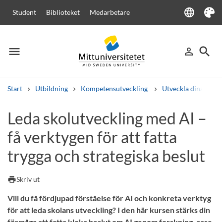
language
Student
Biblioteket
Medarbetare
Language
Tema
menu
search
person_outline
Meny
Logga in
Sök
Start
Utbildning
Kompetensutveckling
Utveckla dina med
Sök
Leda skolutveckling med AI –
Andra söktjänster
få verktygen för att fatta
Kurser och program
Kursplaner
Välkomstbrev
Personal
Lediga jobb
trygga och strategiska beslut
print
Skriv ut
Vill du få fördjupad förståelse för AI och konkreta verktyg
för att leda skolans utveckling? I den här kursen stärks din
förmåga att fatta kloka beslut om AI genom forskning, case