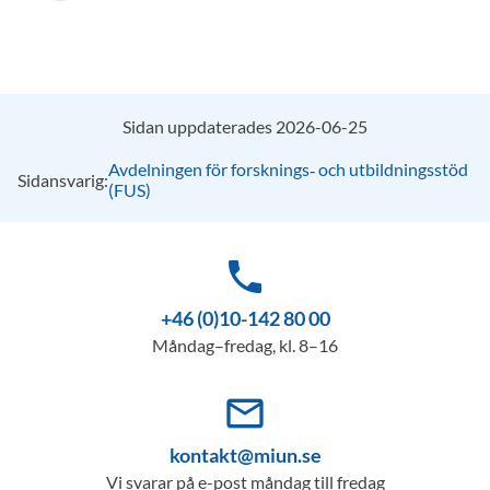
Sidan uppdaterades 2026-06-25
Avdelningen för forsknings‑ och utbildningsstöd
Sidansvarig:
(FUS)
phone
+46 (0)10-142 80 00
Måndag–fredag, kl. 8–16
mail_outline
kontakt@miun.se
Vi svarar på e-post måndag till fredag