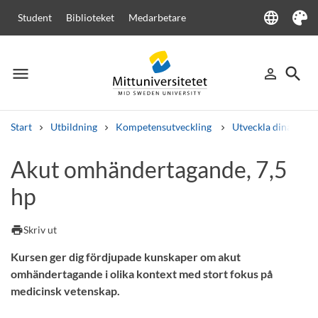
language
Student
Biblioteket
Medarbetare
Language
Tema
menu
search
person_outline
Meny
Logga in
Sök
Start
Utbildning
Kompetensutveckling
Utveckla dina med
Sök
Akut omhändertagande, 7,5
Andra söktjänster
hp
Kurser och program
Kursplaner
Välkomstbrev
Personal
Lediga jobb
print
Skriv ut
Kursen ger dig fördjupade kunskaper om akut
omhändertagande i olika kontext med stort fokus på
medicinsk vetenskap.