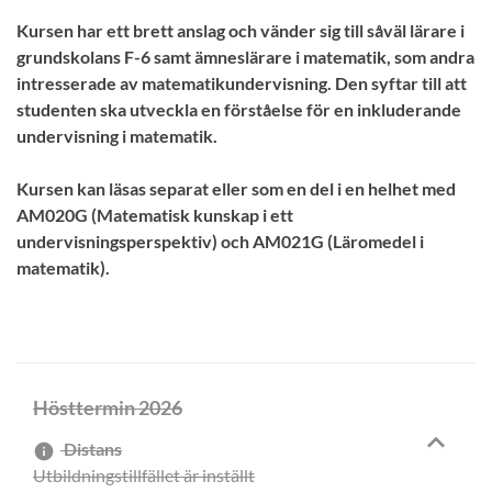
Kursen har ett brett anslag och vänder sig till såväl lärare i
grundskolans F-6 samt ämneslärare i matematik, som andra
intresserade av matematikundervisning. Den syftar till att
studenten ska utveckla en förståelse för en inkluderande
undervisning i matematik.
Kursen kan läsas separat eller som en del i en helhet med
AM020G (Matematisk kunskap i ett
undervisningsperspektiv) och AM021G (Läromedel i
matematik).
Hösttermin 2026
Distans
info
Utbildningstillfället är inställt