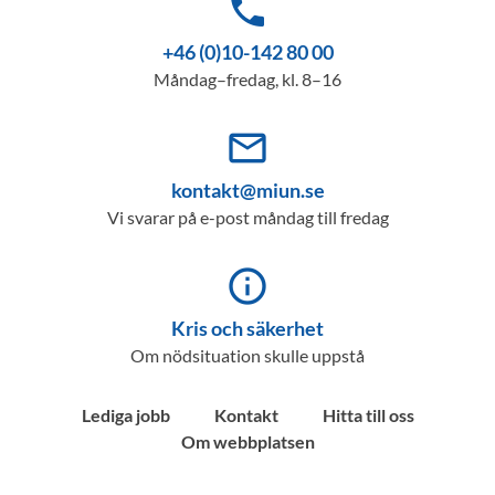
phone
+46 (0)10-142 80 00
Måndag–fredag, kl. 8–16
mail_outline
kontakt@miun.se
Vi svarar på e-post måndag till fredag
info_outline
Kris och säkerhet
Om nödsituation skulle uppstå
Lediga jobb
Kontakt
Hitta till oss
Om webbplatsen