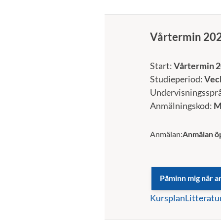
Vårtermin 20
Start:
Vårtermin 2
Studieperiod:
Veck
Undervisningsspr
Anmälningskod:
M
Anmälan:
Anmälan ö
Kursplan
Litteratu