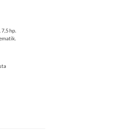
 7,5 hp.
ematik.
sta