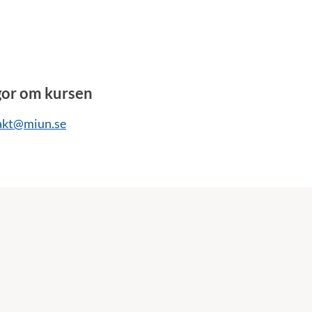
gor om kursen
akt@miun.se