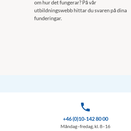
om hur det fungerar? På vår
utbildningswebb hittar du svaren på dina
funderingar.
phone
+46 (0)10-142 80 00
Måndag–fredag, kl. 8–16