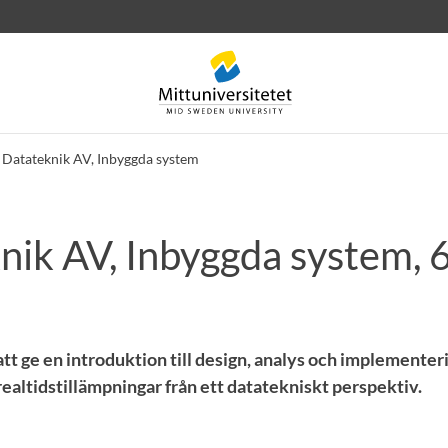
Datateknik AV, Inbyggda system
nik AV, Inbyggda system, 
rev
Personal
Lediga jobb
 att ge en introduktion till design, analys och implemente
ealtidstillämpningar från ett datatekniskt perspektiv.