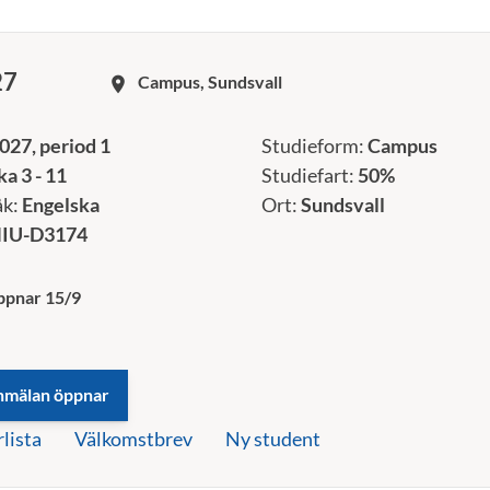
27
Campus, Sundsvall
room
027, period 1
Studieform:
Campus
a 3 - 11
Studiefart:
50%
åk:
Engelska
Ort:
Sundsvall
IU-D3174
ppnar 15/9
rlista
Välkomstbrev
Ny student