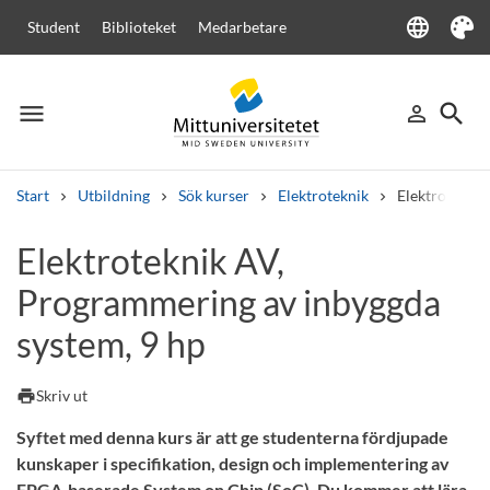
language
Student
Biblioteket
Medarbetare
Language
Tema
menu
search
person_outline
Meny
Logga in
Sök
Start
Utbildning
Sök kurser
Elektroteknik
Elektrotekni
Sök
Elektroteknik AV,
Andra söktjänster
Programmering av inbyggda
Kurser och program
Kursplaner
Välkomstbrev
Personal
Lediga jobb
system, 9 hp
print
Skriv ut
Syftet med denna kurs är att ge studenterna fördjupade
kunskaper i specifikation, design och implementering av
FPGA-baserade System on Chip (SoC). Du kommer att lära