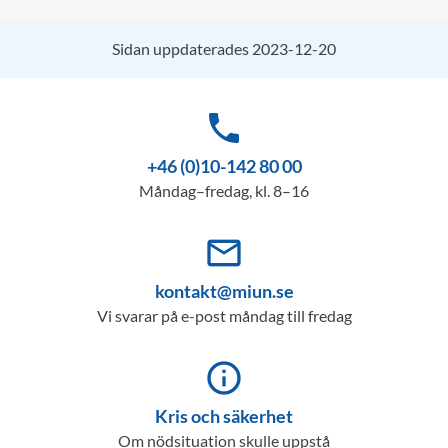
Sidan uppdaterades 2023-12-20
phone
+46 (0)10-142 80 00
Måndag–fredag, kl. 8–16
mail_outline
kontakt@miun.se
Vi svarar på e-post måndag till fredag
info_outline
Kris och säkerhet
Om nödsituation skulle uppstå