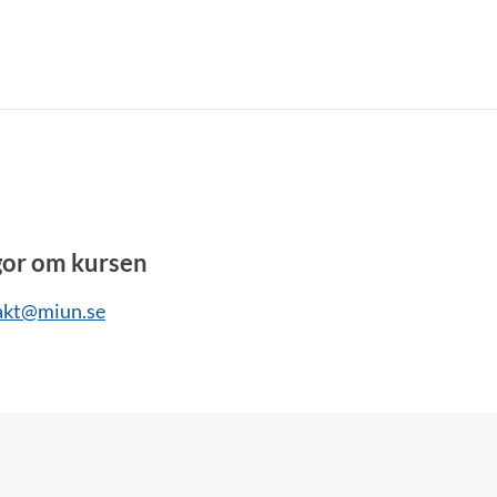
gor om kursen
akt@miun.se