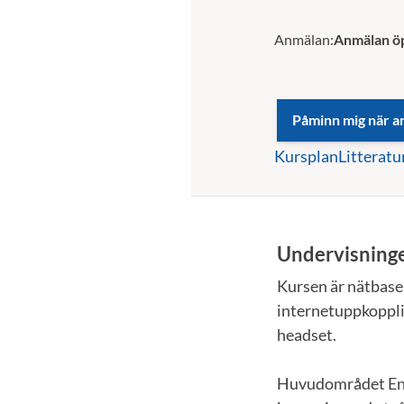
Anmälan:
Anmälan ö
Kursplan
Litteratu
Undervisning
Kursen är nätbaser
internetuppkoppli
headset.
Huvudområdet Enge