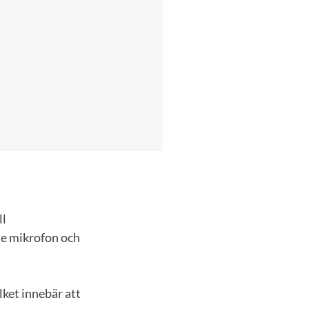
ll
de mikrofon och
ket innebär att