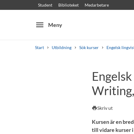
Student
Biblioteket
Medarbetare
menu
Meny
Start
Utbildning
Sök kurser
Engelsk lingvis
Sök
Andra söktjänster
Engelsk 
Kurser och program
Kursplaner
Välkomstb
Writing,
Skriv ut
print
Kursen är en bred
till vidare kurser