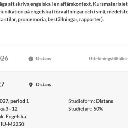
åga att skriva engelska i en affärskontext. Kursmateriale
unikation på engelska i förvaltningar och i små, medelsto
ka stilar, promemoria, beställningar, rapporter).
026
Distans
Utbildningstillfället 
info
27
Distans
room
027, period 1
Studieform:
Distans
a 3 - 12
Studiefart:
50%
åk:
Engelska
IU-M2250