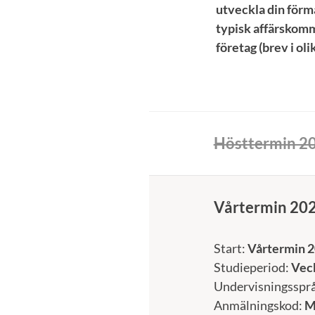
utveckla din förm
typisk affärskomm
företag (brev i oli
Hösttermin 2
Vårtermin 20
Start:
Vårtermin 2
Studieperiod:
Veck
Undervisningsspr
Anmälningskod:
M