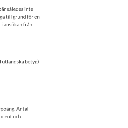
är således inte
a till grund för en
 i ansökan från
 utländska betyg)
epoäng. Antal
rocent och