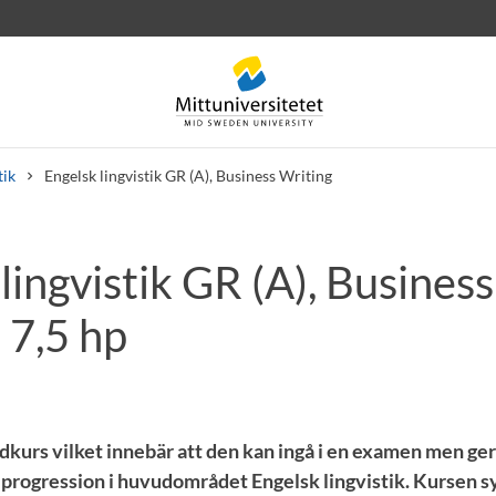
tik
Engelsk lingvistik GR (A), Business Writing
lingvistik GR (A), Business
rev
Personal
Lediga jobb
 7,5 hp
dkurs vilket innebär att den kan ingå i en examen men ger
 i progression i huvudområdet Engelsk lingvistik. Kursen syf