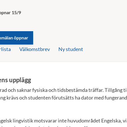
ppnar 15/9
rlista
Välkomstbrev
Ny student
ens upplägg
ad och saknar fysiska och tidsbestämda träffar. Tillgång ti
ng krävs och studenten förutsätts ha dator med fungeran
lsk lingvistik motsvarar inte huvudområdet Engelska, vil