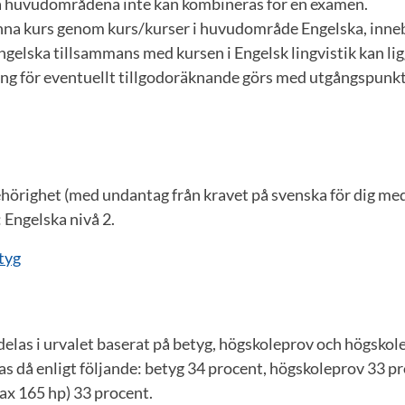
å huvudområdena inte kan kombineras för en examen.
enna kurs genom kurs/kurser i huvudområde Engelska, inneb
Engelska tillsammans med kursen i Engelsk lingvistik kan ligg
ng för eventuellt tillgodoräknande görs med utgångspunkt
örighet (med undantag från kravet på svenska för dig med
: Engelska nivå 2.
tyg
elas i urvalet baserat på betyg, högskoleprov och högskol
as då enligt följande: betyg 34 procent, högskoleprov 33 p
x 165 hp) 33 procent.