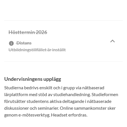
Hösttermin 2026
Distans
info
Utbildningstillfället är inställt
Undervisningens upplägg
Studierna bedrivs enskilt och i grupp via nätbaserad
lärplattform med stöd av studiehandledning. Studieformen
förutsätter studentens aktiva deltagande i nätbaserade
diskussioner och seminarier. Online sammankomster sker
genom e-mötesverktyg. Headset erfordras.