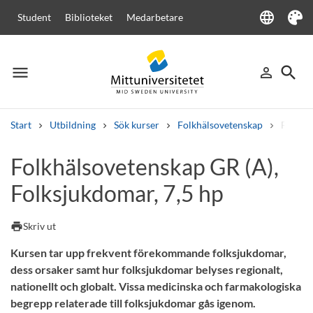
language
Student
Biblioteket
Medarbetare
Language
Tema
menu
search
person_outline
Meny
Logga in
Sök
Start
Utbildning
Sök kurser
Folkhälsovetenskap
Folkhä
Sök
Folkhälsovetenskap GR (A),
Andra söktjänster
Folksjukdomar, 7,5 hp
Kurser och program
Kursplaner
Välkomstbrev
Personal
Lediga jobb
print
Skriv ut
Kursen tar upp frekvent förekommande folksjukdomar,
dess orsaker samt hur folksjukdomar belyses regionalt,
nationellt och globalt. Vissa medicinska och farmakologiska
begrepp relaterade till folksjukdomar gås igenom.