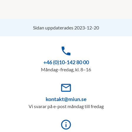
Sidan uppdaterades 2023-12-20
phone
+46 (0)10-142 80 00
Måndag–fredag, kl. 8–16
mail_outline
kontakt@miun.se
Vi svarar på e-post måndag till fredag
info_outline