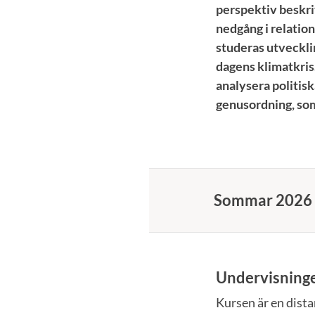
perspektiv beskri
nedgång i relation
studeras utvecklin
dagens klimatkris
analysera politisk
genusordning, som
Sommar 2026
Undervisning
Kursen är en dista