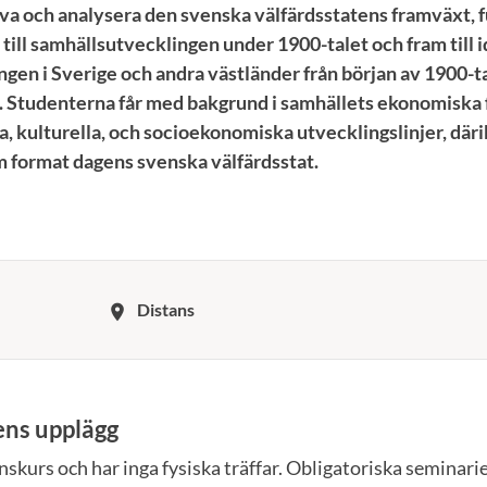
va och analysera den svenska välfärdsstatens framväxt, 
 till samhällsutvecklingen under 1900-talet och fram till i
gen i Sverige och andra västländer från början av 1900-tal
. Studenterna får med bakgrund i samhällets ekonomiska 
a, kulturella, och socioekonomiska utvecklingslinjer, där
 format dagens svenska välfärdsstat.
Distans
room
ens upplägg
nskurs och har inga fysiska träffar. Obligatoriska seminarie