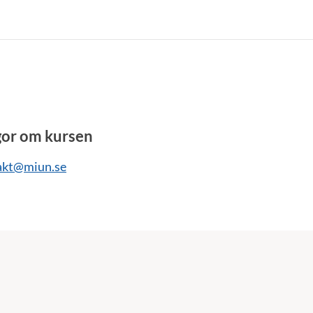
gor om kursen
akt@miun.se