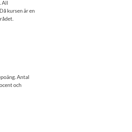
 All
Då kursen är en
rådet.
epoäng. Antal
rocent och