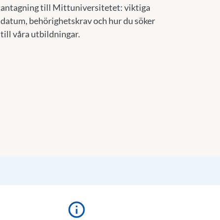
antagning till Mittuniversitetet: viktiga
datum, behörighetskrav och hur du söker
till våra utbildningar.
info_outline