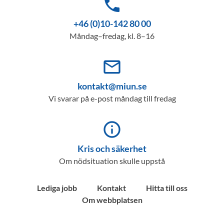
phone
+46 (0)10-142 80 00
Måndag–fredag, kl. 8–16
mail_outline
kontakt@miun.se
Vi svarar på e-post måndag till fredag
info_outline
Kris och säkerhet
Om nödsituation skulle uppstå
Lediga jobb
Kontakt
Hitta till oss
Om webbplatsen