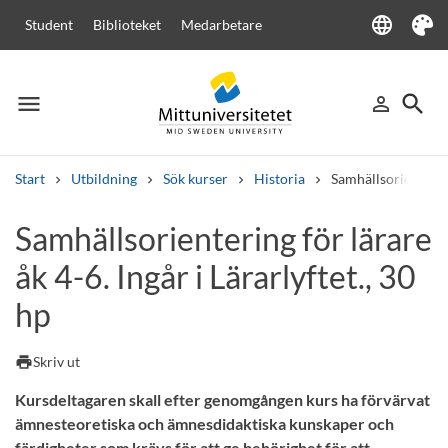
language
Student
Biblioteket
Medarbetare
Language
Tema
menu
search
person_outline
Meny
Logga in
Sök
Start
Utbildning
Sök kurser
Historia
Samhällsorientering 
Sök
Samhällsorientering för lärare
Andra söktjänster
åk 4-6. Ingår i Lärarlyftet., 30
Kurser och program
Kursplaner
Välkomstbrev
Personal
Lediga jobb
hp
print
Skriv ut
Kursdeltagaren skall efter genomgången kurs ha förvärvat
ämnesteoretiska och ämnesdidaktiska kunskaper och
färdigheter som krävs för att ge behörighet för att