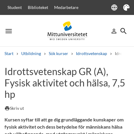
language
Student
Biblioteket
Medarbetare
Language
Tema
menu
search
person_outline
Meny
Logga in
Sök
Start
Utbildning
Sök kurser
Idrottsvetenskap
Idrottsvet
Sök
Idrottsvetenskap GR (A),
Andra söktjänster
Fysisk aktivitet och hälsa, 7,5
Kurser och program
Kursplaner
Välkomstbrev
Personal
Lediga jobb
hp
print
Skriv ut
Kursen syftar till att ge dig grundläggande kunskaper om
fysisk aktivitet och dess betydelse för människans hälsa
och välbefinnande, med utgångspunkt i människans