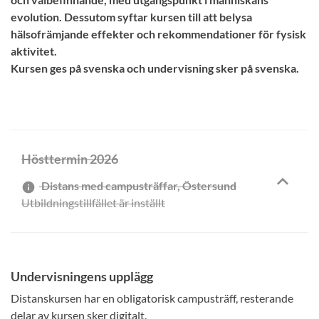
evolution. Dessutom syftar kursen till att belysa
hälsofrämjande effekter och rekommendationer för fysisk
aktivitet.
Kursen ges på svenska och undervisning sker på svenska.
Hösttermin 2026
Distans med campusträffar, Östersund
info
Utbildningstillfället är inställt
Undervisningens upplägg
Distanskursen har en obligatorisk campusträff, resterande
delar av kursen sker digitalt.