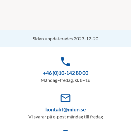
Sidan uppdaterades 2023-12-20
phone
+46 (0)10-142 80 00
Måndag–fredag, kl. 8–16
mail_outline
kontakt@miun.se
Vi svarar på e-post måndag till fredag