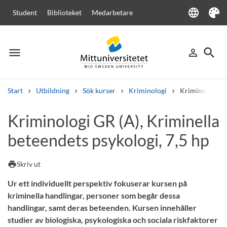
language
Student
Biblioteket
Medarbetare
Language
Tema
menu
search
person_outline
Meny
Logga in
Sök
Start
Utbildning
Sök kurser
Kriminologi
Kriminologi GR
Sök
Kriminologi GR (A), Kriminella
Andra söktjänster
beteendets psykologi, 7,5 hp
Kurser och program
Kursplaner
Välkomstbrev
Personal
Lediga jobb
print
Skriv ut
Ur ett individuellt perspektiv fokuserar kursen på
kriminella handlingar, personer som begår dessa
handlingar, samt deras beteenden. Kursen innehåller
studier av biologiska, psykologiska och sociala riskfaktorer