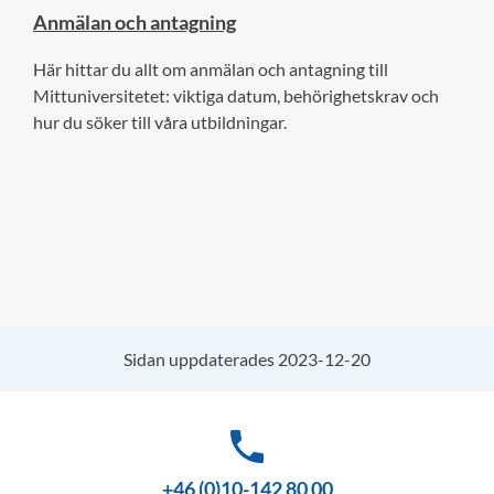
Anmälan och antagning
Här hittar du allt om anmälan och antagning till
Mittuniversitetet: viktiga datum, behörighetskrav och
hur du söker till våra utbildningar.
Sidan uppdaterades 2023-12-20
phone
+46 (0)10-142 80 00