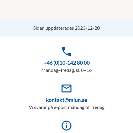
Sidan uppdaterades 2023-12-20
phone
+46 (0)10-142 80 00
Måndag–fredag, kl. 8–16
mail_outline
kontakt@miun.se
Vi svarar på e-post måndag till fredag
info_outline