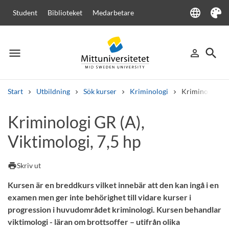
language
Student
Biblioteket
Medarbetare
Language
Tema
menu
search
person_outline
Meny
Logga in
Sök
Start
Utbildning
Sök kurser
Kriminologi
Kriminologi GR
Sök
Kriminologi GR (A),
Andra söktjänster
Viktimologi, 7,5 hp
Kurser och program
Kursplaner
Välkomstbrev
Personal
Lediga jobb
print
Skriv ut
Kursen är en breddkurs vilket innebär att den kan ingå i en
examen men ger inte behörighet till vidare kurser i
progression i huvudområdet kriminologi. Kursen behandlar
viktimologi - läran om brottsoffer – utifrån olika