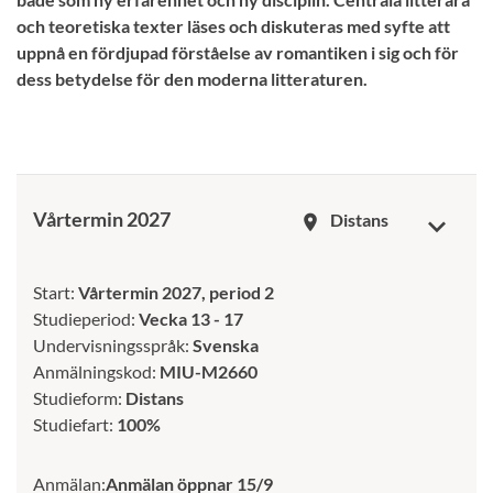
och teoretiska texter läses och diskuteras med syfte att
uppnå en fördjupad förståelse av romantiken i sig och för
dess betydelse för den moderna litteraturen.
Vårtermin 2027
Distans
room
Start:
Vårtermin 2027, period 2
Studieperiod:
Vecka 13 - 17
Undervisningsspråk:
Svenska
Anmälningskod:
MIU-M2660
Studieform:
Distans
Studiefart:
100%
Anmälan:
Anmälan öppnar 15/9