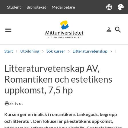
language
Student
Biblioteket
Medarbetare
Language
Tema
menu
search
person_outline
Meny
Logga in
Sök
Start
Utbildning
Sök kurser
Litteraturvetenskap
Littera
Sök
Litteraturvetenskap AV,
Andra söktjänster
Romantiken och estetikens
Kurser och program
Kursplaner
Välkomstbrev
Personal
Lediga jobb
uppkomst, 7,5 hp
print
Skriv ut
Kursen ger en inblick i romantikens tankegods, begrepp
och litteratur. Den fokuserar på estetikens uppkomst,
både som ny erfarenhet och ny disciplin. Centrala litterära