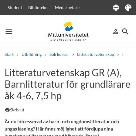
language
Student
Biblioteket
Medarbetare
Language
Tema
menu
search
person_outline
Meny
Logga in
Sök
Start
Utbildning
Sök kurser
Litteraturvetenskap
Littera
Sök
Litteraturvetenskap GR (A),
Andra söktjänster
Barnlitteratur för grundlärare
Kurser och program
Kursplaner
Välkomstbrev
Personal
Lediga jobb
åk 4-6, 7,5 hp
print
Skriv ut
Är du intresserad av barn- och ungdomslitteratur och
ungas läsning? Här finns möjlighet att fördjupa dina
kunskaper tillsammans med blivande lärare!