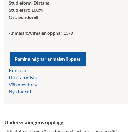
Studieform:
Distans
Studiefart:
100%
Ort:
Sundsvall
Anmälan:
Anmälan öppnar 15/9
Kursplan
Litteraturlista
Välkomstbrev
Ny student
Undervisningens upplägg
Utbildningsformen är distans med inslag av campusträffar