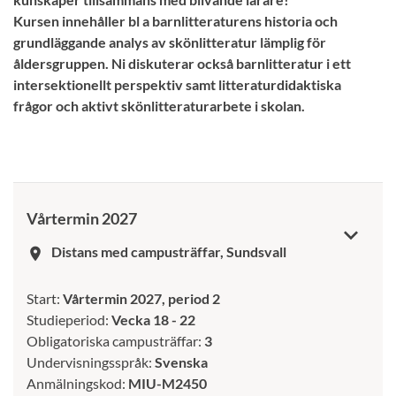
Kursen innehåller bl a barnlitteraturens historia och
grundläggande analys av skönlitteratur lämplig för
åldersgruppen. Ni diskuterar också barnlitteratur i ett
intersektionellt perspektiv samt litteraturdidaktiska
frågor och aktivt skönlitteraturarbete i skolan.
Vårtermin 2027
Distans med campusträffar, Sundsvall
room
Start:
Vårtermin 2027, period 2
Studieperiod:
Vecka 18 - 22
Obligatoriska campusträffar:
3
Undervisningsspråk:
Svenska
Anmälningskod:
MIU-M2450