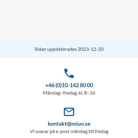
Sidan uppdaterades 2023-12-20
phone
+46 (0)10-142 80 00
Måndag–fredag, kl. 8–16
mail_outline
kontakt@miun.se
Vi svarar på e-post måndag till fredag