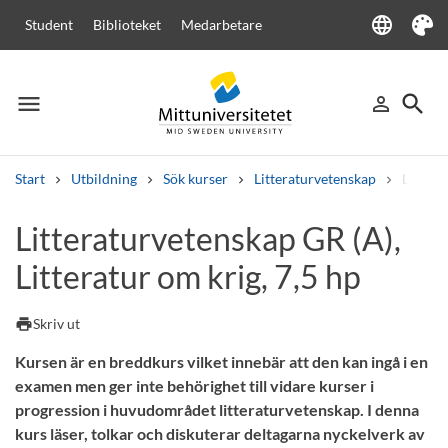
language
Student
Biblioteket
Medarbetare
Language
Tema
menu
search
person_outline
Meny
Logga in
Sök
Start
Utbildning
Sök kurser
Litteraturvetenskap
Littera
Sök
Litteraturvetenskap GR (A),
Andra söktjänster
Litteratur om krig, 7,5 hp
Kurser och program
Kursplaner
Välkomstbrev
Personal
Lediga jobb
print
Skriv ut
Kursen är en breddkurs vilket innebär att den kan ingå i en
examen men ger inte behörighet till vidare kurser i
progression i huvudområdet litteraturvetenskap. I denna
kurs läser, tolkar och diskuterar deltagarna nyckelverk av