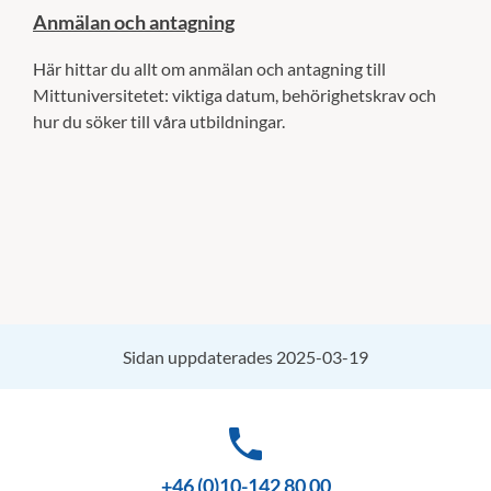
Anmälan och antagning
Här hittar du allt om anmälan och antagning till
Mittuniversitetet: viktiga datum, behörighetskrav och
hur du söker till våra utbildningar.
Sidan uppdaterades 2025-03-19
phone
+46 (0)10-142 80 00