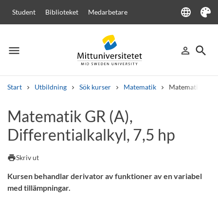
language
Student
Biblioteket
Medarbetare
Language
Tema
menu
search
person_outline
Meny
Logga in
Sök
Start
Utbildning
Sök kurser
Matematik
Matematik GR (A)
Sök
Matematik GR (A),
Andra söktjänster
Differentialkalkyl, 7,5 hp
Kurser och program
Kursplaner
Välkomstbrev
Personal
Lediga jobb
print
Skriv ut
Kursen behandlar derivator av funktioner av en variabel
med tillämpningar.