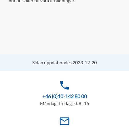
hur du söker till våra utbildningar.
Sidan uppdaterades 2023-12-20
phone
+46 (0)10-142 80 00
Måndag–fredag, kl. 8–16
mail_outline