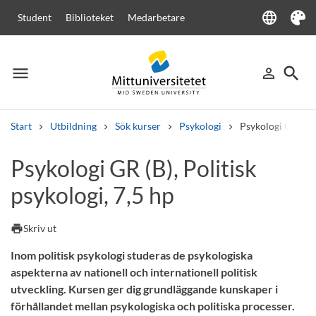
language
Student
Biblioteket
Medarbetare
Language
Tema
menu
search
person_outline
Meny
Logga in
Sök
Start
Utbildning
Sök kurser
Psykologi
Psykologi GR (B),
Sök
Psykologi GR (B), Politisk
Andra söktjänster
psykologi, 7,5 hp
Kurser och program
Kursplaner
Välkomstbrev
Personal
Lediga jobb
print
Skriv ut
Inom politisk psykologi studeras de psykologiska
aspekterna av nationell och internationell politisk
utveckling. Kursen ger dig grundläggande kunskaper i
förhållandet mellan psykologiska och politiska processer.