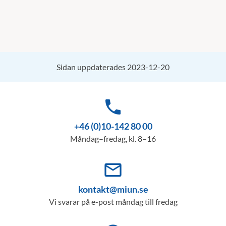
Sidan uppdaterades 2023-12-20
phone
+46 (0)10-142 80 00
Måndag–fredag, kl. 8–16
mail_outline
kontakt@miun.se
Vi svarar på e-post måndag till fredag