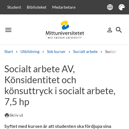
language
Student
Biblioteket
Medarbetare
Language
Tema
menu
search
person_outline
Meny
Logga in
Sök
Start
Utbildning
Sök kurser
Socialt arbete
Socialt arbet
Sök
Socialt arbete AV,
Andra söktjänster
Könsidentitet och
Kurser och program
Kursplaner
Välkomstbrev
Personal
Lediga jobb
könsuttryck i socialt arbete,
7,5 hp
print
Skriv ut
Syftet med kursen är att studenten ska fördjupa sina