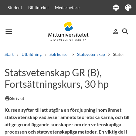
language
Student
Biblioteket
Medarbetare
Language
Tema
menu
search
person_outline
Meny
Logga in
Sök
Start
Utbildning
Sök kurser
Statsvetenskap
Statsvetensk
Sök
Statsvetenskap GR (B),
Andra söktjänster
Fortsättningskurs, 30 hp
Kurser och program
Kursplaner
Välkomstbrev
Personal
Lediga jobb
print
Skriv ut
Kursen syftar till att utgöra en fördjupning inom ämnet
statsvetenskap vad avser ämnets teoretiska kärna, och till
att ge grundläggande kunskaper om den vetenskapliga
processen och statsvetenskapliga metoder. En viktig del i