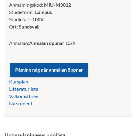
Anmälningskod:
MIU-M3012
Studieform:
Campus
Studiefart:
100%
Ort:
Sundsvall
Anmälan:
Anmälan öppnar 15/9
Kursplan
Litteraturlista
Välkomstbrev
Ny student
Undervisningens upplägg