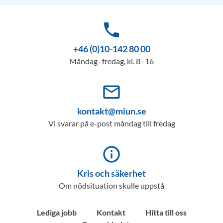
phone
+46 (0)10-142 80 00
Måndag–fredag, kl. 8–16
mail_outline
kontakt@miun.se
Vi svarar på e-post måndag till fredag
info_outline
Kris och säkerhet
Om nödsituation skulle uppstå
Lediga jobb
Kontakt
Hitta till oss