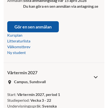
Anmälan:
Sista anmälningsdag var 15 april 2026
Du kan göra en sen anmälan via antagning.se
Gör en sen anmälan
Kursplan
Litteraturlista
Välkomstbrev
Ny student
Vårtermin 2027
Campus, Sundsvall
room
Start:
Vårtermin 2027, period 1
Studieperiod:
Vecka 3 - 22
Undervisningsspråk:
Svenska