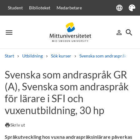
language
Student
Biblioteket
Medarbetare
Language
Tema
menu
search
person_outline
Meny
Logga in
Sök
Start
Utbildning
Sök kurser
Svenska som andraspråk
Sv
Sök
Svenska som andraspråk GR
Andra söktjänster
(A), Svenska som andraspråk
Kurser och program
Kursplaner
Välkomstbrev
Personal
Lediga jobb
för lärare i SFI och
vuxenutbildning, 30 hp
print
Skriv ut
Språkutveckling hos vuxna andraspråksinlärare påverkas