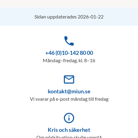
Sidan uppdaterades 2026-01-22
phone
+46 (0)10-142 80 00
Måndag–fredag, kl. 8–16
mail_outline
kontakt@miun.se
Vi svarar på e-post måndag till fredag
info_outline
Kris och säkerhet
Om nödsituation skulle uppstå