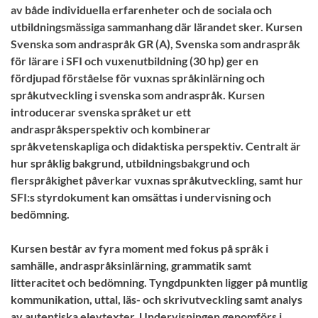
av både individuella erfarenheter och de sociala och
utbildningsmässiga sammanhang där lärandet sker. Kursen
Svenska som andraspråk GR (A), Svenska som andraspråk
för lärare i SFI och vuxenutbildning (30 hp) ger en
fördjupad förståelse för vuxnas språkinlärning och
språkutveckling i svenska som andraspråk. Kursen
introducerar svenska språket ur ett
andraspråksperspektiv och kombinerar
språkvetenskapliga och didaktiska perspektiv. Centralt är
hur språklig bakgrund, utbildningsbakgrund och
flerspråkighet påverkar vuxnas språkutveckling, samt hur
SFI:s styrdokument kan omsättas i undervisning och
bedömning.
Kursen består av fyra moment med fokus på språk i
samhälle, andraspråksinlärning, grammatik samt
litteracitet och bedömning. Tyngdpunkten ligger på muntlig
kommunikation, uttal, läs- och skrivutveckling samt analys
av autentiska elevtexter. Undervisningen genomförs i