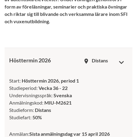
form av föreläsningar, seminarier och praktiska övningar
och riktar sig till blivande och verksamma lärare inom SFI
och vuxenutbildning.
Hösttermin 2026
Distans
room
Start:
Hösttermin 2026, period 1
Studieperiod:
Vecka 36 - 22
Undervisningsspråk:
Svenska
Anmälningskod:
MIU-M2621
Studieform:
Distans
Studiefart:
50%
Anmälan:
Sista anmälningsdag var 15 april 2026