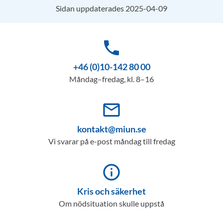
Sidan uppdaterades 2025-04-09
phone
+46 (0)10-142 80 00
Måndag–fredag, kl. 8–16
mail_outline
kontakt@miun.se
Vi svarar på e-post måndag till fredag
info_outline
Kris och säkerhet
Om nödsituation skulle uppstå