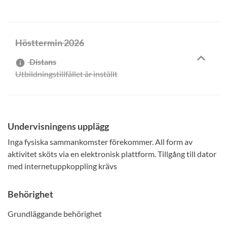
Hösttermin 2026
Distans
info
Utbildningstillfället är inställt
Undervisningens upplägg
Inga fysiska sammankomster förekommer. All form av
aktivitet sköts via en elektronisk plattform. Tillgång till dator
med internetuppkoppling krävs
Behörighet
Grundläggande behörighet