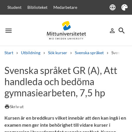
language
Student
Biblioteket
Medarbetare
Language
Tema
menu
search
person_outline
Meny
Logga in
Sök
Start
Utbildning
Sök kurser
Svenska språket
Svenska sp
Sök
Svenska språket GR (A), Att
Andra söktjänster
handleda och bedöma
Kurser och program
Kursplaner
Välkomstbrev
Personal
Lediga jobb
gymnasiearbeten, 7,5 hp
print
Skriv ut
Kursen är en breddkurs vilket innebär att den kan ingå i en
examen men ger inte behörighet till vidare kurser i
progression i huvudområdet svenska språket. Kursen