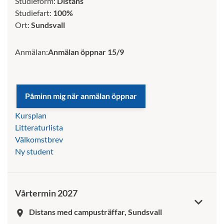
Studieform:
Distans
Studiefart:
100%
Ort:
Sundsvall
Anmälan:
Anmälan öppnar 15/9
Kursplan
Litteraturlista
Välkomstbrev
Ny student
Vårtermin 2027
Distans med campusträffar, Sundsvall
room