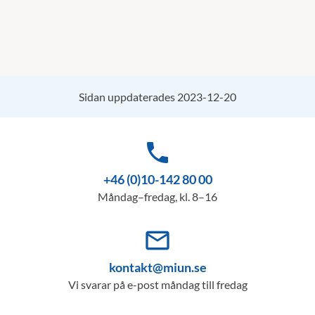
Sidan uppdaterades 2023-12-20
phone
+46 (0)10-142 80 00
Måndag–fredag, kl. 8–16
mail_outline
kontakt@miun.se
Vi svarar på e-post måndag till fredag