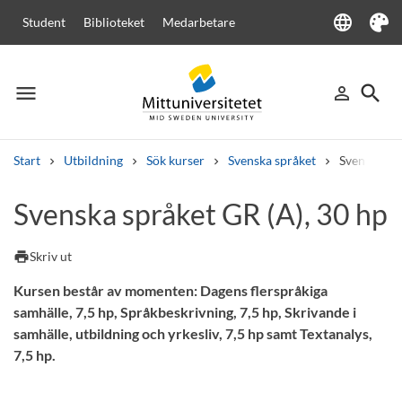
language
Student
Biblioteket
Medarbetare
Language
Tema
menu
search
person_outline
Meny
Logga in
Sök
Start
Utbildning
Sök kurser
Svenska språket
Svenska sp
Sök
Svenska språket GR (A), 30 hp
Andra söktjänster
Kurser och program
Kursplaner
Välkomstbrev
Personal
print
Skriv ut
Lediga jobb
Kursen består av momenten: Dagens flerspråkiga
samhälle, 7,5 hp, Språkbeskrivning, 7,5 hp, Skrivande i
samhälle, utbildning och yrkesliv, 7,5 hp samt Textanalys,
7,5 hp.