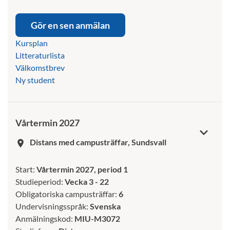
Gör en sen anmälan
Kursplan
Litteraturlista
Välkomstbrev
Ny student
Vårtermin 2027
Distans med campusträffar, Sundsvall
room
Start:
Vårtermin 2027, period 1
Studieperiod:
Vecka 3 - 22
Obligatoriska campusträffar:
6
Undervisningsspråk:
Svenska
Anmälningskod:
MIU-M3072