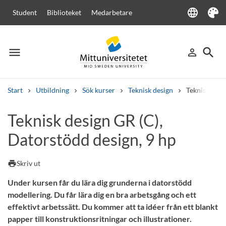
language
Student
Biblioteket
Medarbetare
Language
Tema
menu
search
person_outline
Meny
Logga in
Sök
Start
Utbildning
Sök kurser
Teknisk design
Teknisk desi
Sök
Teknisk design GR (C),
Andra söktjänster
Datorstödd design, 9 hp
Kurser och program
Kursplaner
Välkomstbrev
Personal
Lediga jobb
print
Skriv ut
Under kursen får du lära dig grunderna i datorstödd
modellering. Du får lära dig en bra arbetsgång och ett
effektivt arbetssätt. Du kommer att ta idéer från ett blankt
papper till konstruktionsritningar och illustrationer.