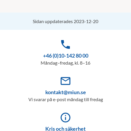
Sidan uppdaterades 2023-12-20
phone
+46 (0)10-142 80 00
Måndag–fredag, kl. 8–16
mail_outline
kontakt@miun.se
Vi svarar på e-post måndag till fredag
info_outline
Kris och säkerhet