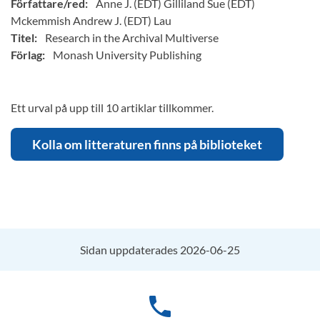
Författare/red:
Anne J. (EDT) Gilliland Sue (EDT)
Mckemmish Andrew J. (EDT) Lau
Titel:
Research in the Archival Multiverse
Förlag:
Monash University Publishing
Ett urval på upp till 10 artiklar tillkommer.
Kolla om litteraturen finns på biblioteket
Sidan uppdaterades 2026-06-25
phone