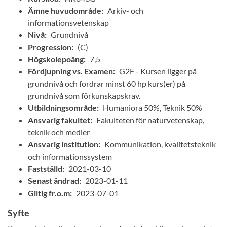
Ämne huvudområde:
Arkiv- och
informationsvetenskap
Nivå:
Grundnivå
Progression:
(C)
Högskolepoäng:
7,5
Fördjupning vs. Examen:
G2F - Kursen ligger på
grundnivå och fordrar minst 60 hp kurs(er) på
grundnivå som förkunskapskrav.
Utbildningsområde:
Humaniora 50%, Teknik 50%
Ansvarig fakultet:
Fakulteten för naturvetenskap,
teknik och medier
Ansvarig institution:
Kommunikation, kvalitetsteknik
och informationssystem
Fastställd:
2021-03-10
Senast ändrad:
2023-01-11
Giltig fr.o.m:
2023-07-01
Syfte