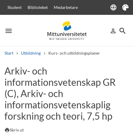
language
Student
Biblioteket
Medarbetare
Language
Tema
menu
search
person_outline
Meny
Logga in
Sök
Start
Utbildning
Kurs- och utbildningsplaner
Sök
Arkiv- och
Andra söktjänster
informationsvetenskap GR
Kurser och program
Kursplaner
Välkomstbrev
Personal
Lediga jobb
(C), Arkiv- och
informationsvetenskaplig
forskning och teori, 7,5 hp
print
Skriv ut