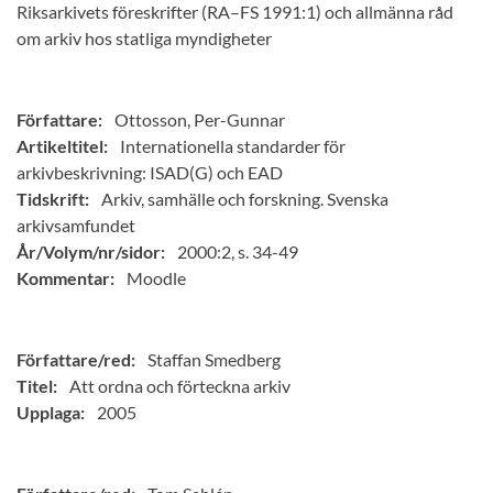
Riksarkivets föreskrifter (RA–FS 1991:1) och allmänna råd
om arkiv hos statliga myndigheter
Författare:
Ottosson, Per-Gunnar
Artikeltitel:
Internationella standarder för
arkivbeskrivning: ISAD(G) och EAD
Tidskrift:
Arkiv, samhälle och forskning. Svenska
arkivsamfundet
År/Volym/nr/sidor:
2000:2, s. 34-49
Kommentar:
Moodle
Författare/red:
Staffan Smedberg
Titel:
Att ordna och förteckna arkiv
Upplaga:
2005