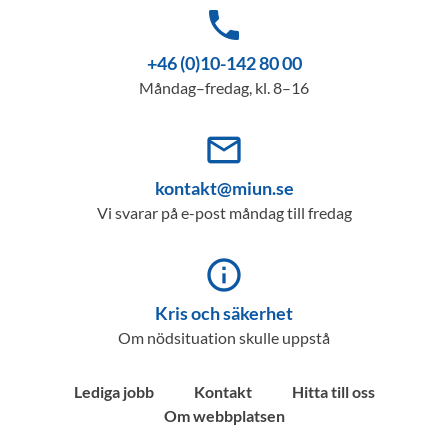
phone
+46 (0)10-142 80 00
Måndag–fredag, kl. 8–16
mail_outline
kontakt@miun.se
Vi svarar på e-post måndag till fredag
info_outline
Kris och säkerhet
Om nödsituation skulle uppstå
Lediga jobb
Kontakt
Hitta till oss
Om webbplatsen