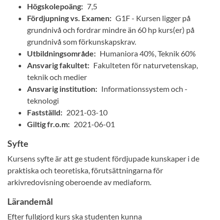
Högskolepoäng:
7,5
Fördjupning vs. Examen:
G1F - Kursen ligger på
grundnivå och fordrar mindre än 60 hp kurs(er) på
grundnivå som förkunskapskrav.
Utbildningsområde:
Humaniora 40%, Teknik 60%
Ansvarig fakultet:
Fakulteten för naturvetenskap,
teknik och medier
Ansvarig institution:
Informationssystem och -
teknologi
Fastställd:
2021-03-10
Giltig fr.o.m:
2021-06-01
Syfte
Kursens syfte är att ge student fördjupade kunskaper i de
praktiska och teoretiska, förutsättningarna för
arkivredovisning oberoende av mediaform.
Lärandemål
Efter fullgjord kurs ska studenten kunna