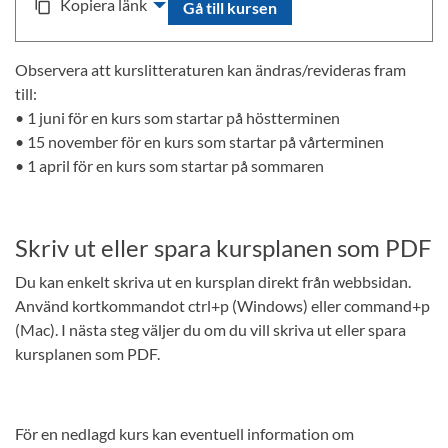
Kopiera länk
content_copy
Gå till kursen
Observera att kurslitteraturen kan ändras/revideras fram
till:
• 1 juni för en kurs som startar på höstterminen
• 15 november för en kurs som startar på vårterminen
• 1 april för en kurs som startar på sommaren
Skriv ut eller spara kursplanen som PDF
Du kan enkelt skriva ut en kursplan direkt från webbsidan.
Använd kortkommandot ctrl+p (Windows) eller command+p
(Mac). I nästa steg väljer du om du vill skriva ut eller spara
kursplanen som PDF.
För en nedlagd kurs kan eventuell information om