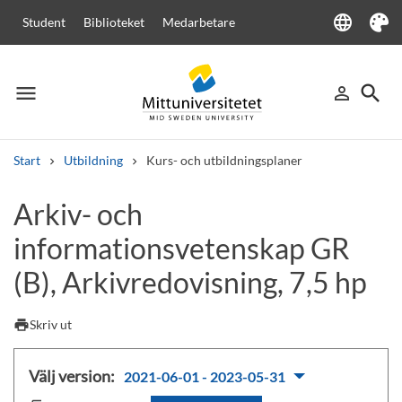
language
Student
Biblioteket
Medarbetare
Language
Tema
menu
search
person_outline
Meny
Logga in
Sök
Start
Utbildning
Kurs- och utbildningsplaner
Sök
Arkiv- och
Andra söktjänster
informationsvetenskap GR
Kurser och program
Kursplaner
Välkomstbrev
Personal
Lediga jobb
(B), Arkivredovisning, 7,5 hp
print
Skriv ut
Välj version:
2021-06-01 - 2023-05-31