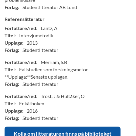
Förlag:
Studentlitteratur AB Lund
Referenslitteratur
Författare/red:
Lantz, A
Titel:
Intervjumetodik
Upplaga:
2013
Förlag:
Studentlitteratur
Författare/red:
Merriam, S.B
Titel:
Fallstudien som forskningsmetod
**Upplaga:**Senaste upplagan.
Förlag:
Studentlitteratur
Författare/red:
Trost, J & Hultåker, O
Titel:
Enkätboken
Upplaga:
2016
Förlag:
Studentlitteratur
Kolla om litteraturen finns på biblioteket