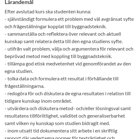
Lärandemål
Efter avslutad kurs ska studenten kunna:
- självständigt formulera ett problem med väl avgränsat syfte
och frågeställningar kopplat till byggnadsteknik.
- sammanställa och reflektera över relevant och aktuell
kunskap samt relatera detta till den egna studiens syfte.
- utifrån valt problem, välja och argumentera för relevant och
beprövad metod med koppling till byggnadsteknik.
- tillämpa god etisk medvetenhet vid genomförandet av den
egna studien.
- tolka data och formulera ett resultat i förhållande till
frågeställningarna.
- redogöra för och diskutera de egna resultaten i relation till
tidigare kunskap inom området.
- utvärdera och diskutera metod- och/eller lösningsval samt
resultatens tillförlitlighet, validitet och generaliserbarhet
samt vilken ny kunskap som studien bidragit med.
- inom utsatt tid dokumentera sitt arbete i en skriftlig
rapport där vedertagna normer för textriktighet och