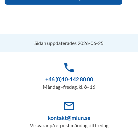
Sidan uppdaterades 2026-06-25
phone
+46 (0)10-142 80 00
Måndag–fredag, kl. 8–16
mail_outline
kontakt@miun.se
Vi svarar på e-post måndag till fredag