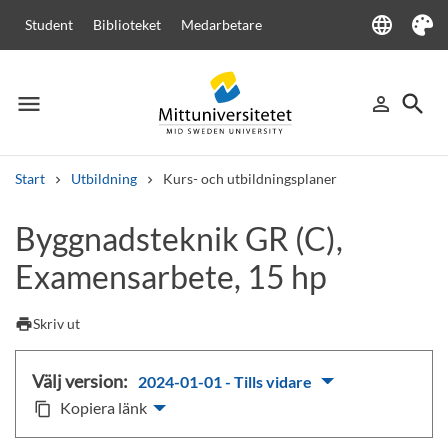
language
Student
Biblioteket
Medarbetare
Language
Tema
menu
search
person_outline
Meny
Logga in
Sök
Start
Utbildning
Kurs- och utbildningsplaner
Sök
Byggnadsteknik GR (C),
Andra söktjänster
Examensarbete, 15 hp
Kurser och program
Kursplaner
Välkomstbrev
Personal
Lediga jobb
print
Skriv ut
Välj version:
2024-01-01 - Tills vidare
Kopiera länk
content_copy