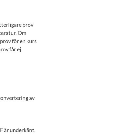
ytterligare prov
tteratur. Om
prov för en kurs
rov får ej
 konvertering av
 F är underkänt.