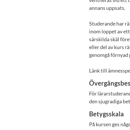
ventileras vid et
annans uppsats.
Studerande har rätt
inom loppet av ett
särskilda skäl för
eller del av kurs 
genomgå förnyad p
Länk till ämnesspe
Övergångsbe
För lärarstuderand
den sjugradiga bet
Betygsskala
På kursen ges något