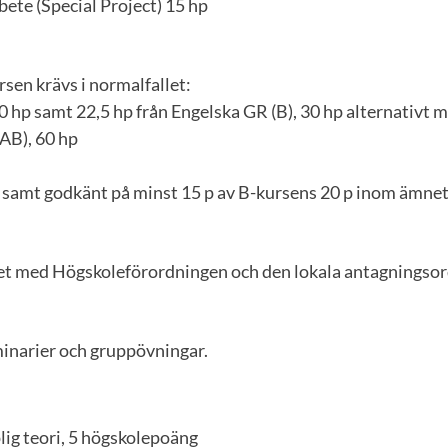
rbete (Special Project) 15 hp
kursen krävs i normalfallet:
0 hp samt 22,5 hp från Engelska GR (B), 30 hp alternativt
AB), 60 hp
 samt godkänt på minst 15 p av B-kursens 20 p inom ämnet
ghet med Högskoleförordningen och den lokala antagningso
minarier och gruppövningar.
lig teori, 5 högskolepoäng