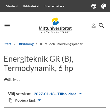
language
Student
Biblioteket
Medarbetare
Language
Tema
menu
search
person_outline
Meny
Logga in
Sök
Start
Utbildning
Kurs- och utbildningsplaner
Sök
Energiteknik GR (B),
Andra söktjänster
Termodynamik, 6 hp
Kurser och program
Kursplaner
Välkomstbrev
Personal
Lediga jobb
print
Skriv ut
Välj version:
2027-01-18 - Tills vidare
Kopiera länk
content_copy