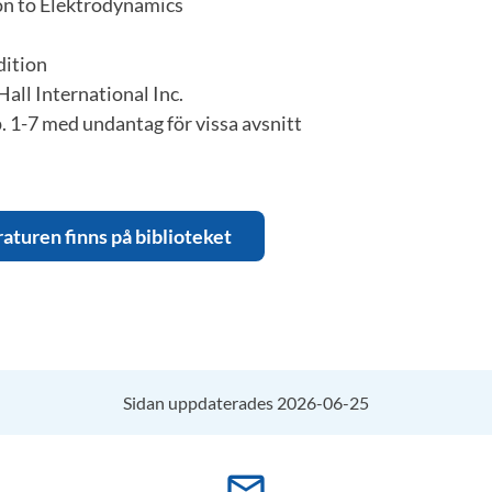
on to Elektrodynamics
dition
all International Inc.
 1-7 med undantag för vissa avsnitt
raturen finns på biblioteket
Sidan uppdaterades 2026-06-25
mail_outline