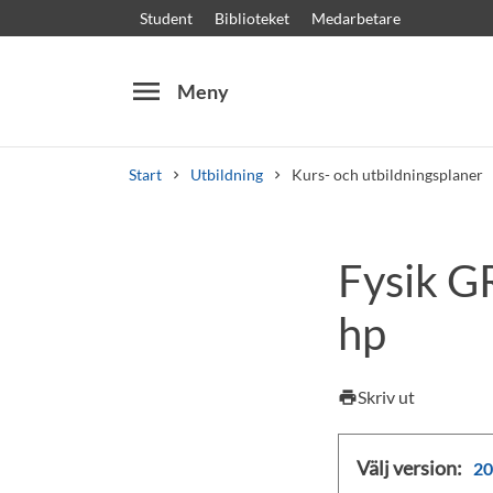
Student
Biblioteket
Medarbetare
menu
Meny
Start
Utbildning
Kurs- och utbildningsplaner
Sök
Andra söktjänster
Fysik GR
Kurser och program
Kursplaner
Välkomstb
hp
Skriv ut
print
Välj version:
20