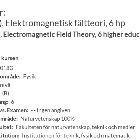
r:
), Elektromagnetisk fältteori, 6 hp
, Electromagnetic Field Theory, 6 higher educ
 kursen
Y018G
område:
Fysik
nivå
(B)
ng:
6
vs. Examen:
- - Ingen angiven
område:
Naturvetenskap 100%
ultet:
Fakulteten för naturvetenskap, teknik och medier
itution:
Institutionen för teknik, fysik och matematik