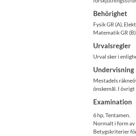
förskjutningsströ
Behörighet
Fysik GR (A), Elek
Matematik GR (B), 
Urvalsregler
Urval sker i enli
Undervisning
Mestadels räkneöv
önskemål. I övrigt 
Examination
6 hp, Tentamen.
Normalt i form av 
Betygskriterier fö