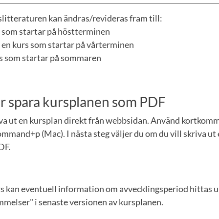
litteraturen kan ändras/revideras fram till:
rs som startar på höstterminen
 en kurs som startar på vårterminen
urs som startar på sommaren
ler spara kursplanen som PDF
iva ut en kursplan direkt från webbsidan. Använd kortkom
mmand+p (Mac). I nästa steg väljer du om du vill skriva ut 
DF.
rs kan eventuell information om avvecklingsperiod hittas 
elser" i senaste versionen av kursplanen.