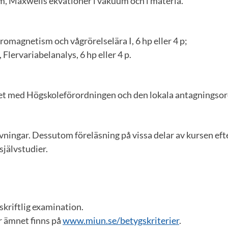
m, Maxwells ekvationer i vakuum och i materia.
tromagnetism och vågrörelselära I, 6 hp eller 4 p;
Flervariabelanalys, 6 hp eller 4 p.
ghet med Högskoleförordningen och den lokala antagningso
ningar. Dessutom föreläsning på vissa delar av kursen eft
självstudier.
skriftlig examination.
r ämnet finns på
www.miun.se/betygskriterier
.