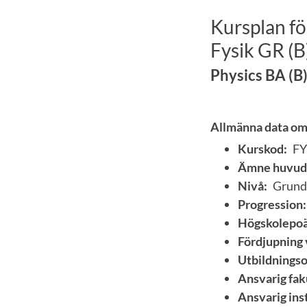
Kursplan fö
Fysik GR (B
Physics BA (B)
Allmänna data om
Kurskod:
F
Ämne huvud
Nivå:
Grund
Progression:
Högskolepoä
Fördjupning 
Utbildnings
Ansvarig fak
Ansvarig inst