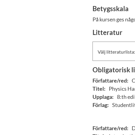
Betygsskala
På kursen ges något
Litteratur
Välj litteraturlista
Obligatorisk l
Författare/red:
C
Titel:
Physics Ha
Upplaga:
8:th edi
Förlag:
Studentli
Författare/red:
D