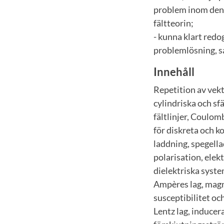
problem inom den 
fältteorin;
- kunna klart redo
problemlösning, s
Innehåll
Repetition av vekt
cylindriska och sf
fältlinjer, Coulomb
för diskreta och k
laddning, spegellad
polarisation, elekt
dielektriska system
Ampères lag, magne
susceptibilitet oc
Lentz lag, inducera