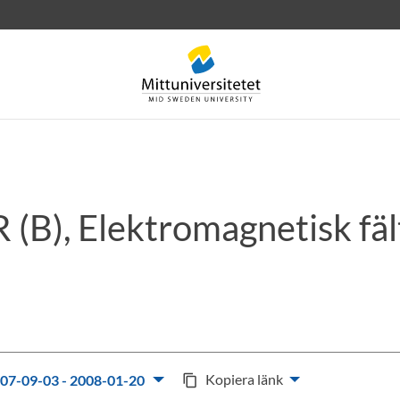
 (B), Elektromagnetisk fäl
rev
Personal
Lediga jobb
Kopiera länk
07-09-03 - 2008-01-20
content_copy