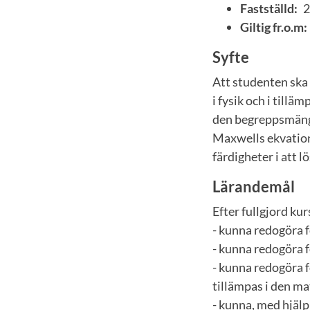
Fastställd:
2
Giltig fr.o.m:
Syfte
Att studenten ska
i fysik och i til
den begreppsmängd,
Maxwells ekvatione
färdigheter i att 
Lärandemål
Efter fullgjord ku
- kunna redogöra f
- kunna redogöra 
- kunna redogöra 
tillämpas i den m
- kunna, med hjälp