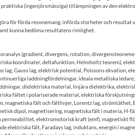
praktiska (ingenjörsmässiga) tillämpningen av den elekt
göra för förda resonemang, införda storheter och resultat 
amt kunna bedöma resultatens rimlighet.
oranalys (gradient, divergens, rotation, divergensteoreme
äriska koordinater, deltafunktion, Helmholtz teorem), elekt
s lag, Gauss lag, elektrisk potential, Poissons ekvation, el
ontinuerliga laddningfördelningar, ideala metalliska ledare
dningar, dielektriska material, linjära dielektrika, elektris
riska fältet i polariserade material, elektriska förskjutnin
, magnetiska fält och fältlinjer, Lorentz lag, strömtäthet, 
tisk dipol, magnetisering, magnetiska fält i materia, H-fä
h permeabilitet, elektromotorisk kraft (emf), magnetiskt fl
de elektriska fält, Faradays lag, induktans, energin i magne