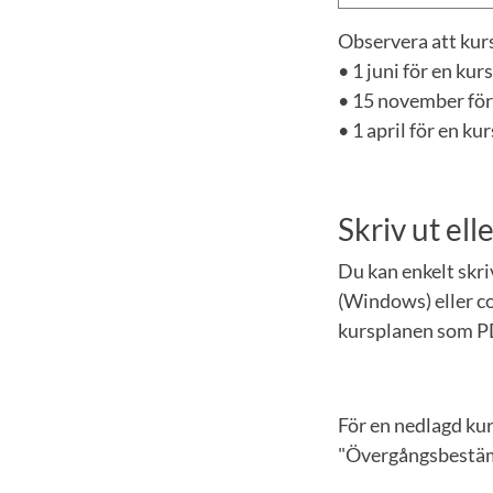
Observera att kurs
• 1 juni för en ku
• 15 november för
• 1 april för en k
Skriv ut el
Du kan enkelt skr
(Windows) eller co
kursplanen som P
För en nedlagd ku
"Övergångsbestämm