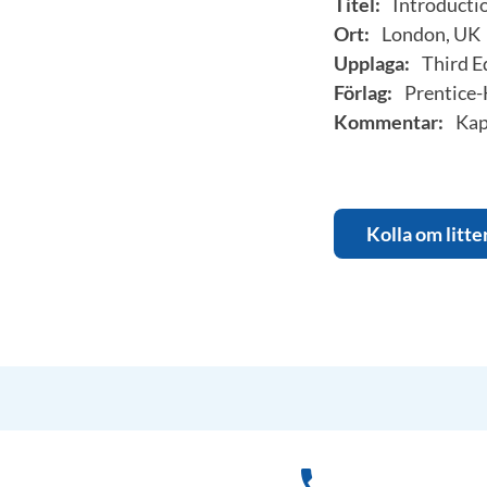
Titel:
Introducti
Ort:
London, UK
Upplaga:
Third E
Förlag:
Prentice-H
Kommentar:
Kap.
Kolla om litte
phone