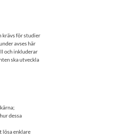
krävs för studier
under avses här
ll och inkluderar
nten ska utveckla
 kärna;
 hur dessa
t lösa enklare