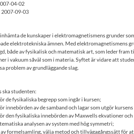
007-04-02
2007-09-03
 inhämta de kunskaper i elektromagnetismens grunder som 
lämpade elektrotekniska ämnen. Med elektromagnetismens gr
 både av fysikalisk och matematisk art, som leder fram ti
r i vakuum såväl som i materia. Syftet är vidare att stude
lösa problem av grundläggande slag.
rs ska studenten:
ör de fysikaliska begrepp som ingår i kursen;
för innebörden av de samband och lagar som utgör kursens
för den fysikaliska innebörden av Maxwells ekvationer och
atematiska analysen av system med hög symmetri;
 av formelsamling, välja metod och tillvägagångssätt för at