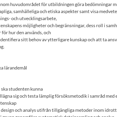
t inom huvudområdet för utbildningen göra bedömningar me
apliga, samhälleliga och etiska aspekter samt visa medvet
ings- och utvecklingsarbete,
etenskapens möjligheter och begränsningar, dess roll i samh
 för hur den används, och
identifiera sitt behov av ytterligare kunskap och att ta ansv
ng.
ika lärandemål
n ska studenten kunna
tillägna sig och testa lämplig försöksmetodik i samråd med
etenskap
, design och analys utifrån tillgängliga metoder inom idrot