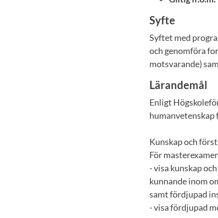
Syfte
Syftet med progra
och genomföra for
motsvarande) samt
Lärandemål
Enligt Högskolefö
humanvetenskap f
Kunskap och först
För masterexamen
- visa kunskap och
kunnande inom omr
samt fördjupad ins
- visa fördjupad 