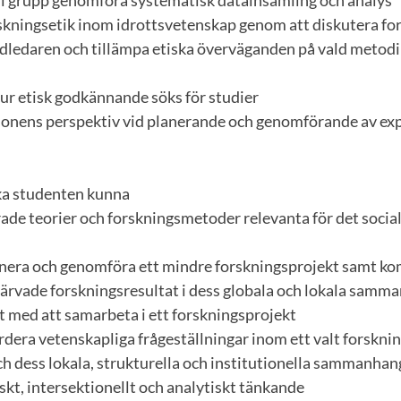
r i grupp genomföra systematisk datainsamling och analys
rskningsetik inom idrottsvetenskap genom att diskutera fo
dledaren och tillämpa etiska överväganden på vald metodi
ur etisk godkännande söks för studier
sonens perspektiv vid planerande och genomförande av ex
ska studenten kunna
de teorier och forskningsmetoder relevanta för det social
lanera och genomföra ett mindre forskningsprojekt samt 
värvade forskningsresultat i dess globala och lokala samm
t med att samarbeta i ett forskningsprojekt
ärdera vetenskapliga frågeställningar inom ett valt forskn
h dess lokala, strukturella och institutionella sammanhan
iskt, intersektionellt och analytiskt tänkande