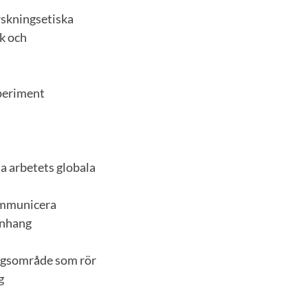
rskningsetiska
k och
periment
a arbetets globala
kommunicera
anhang
ingsområde som rör
g