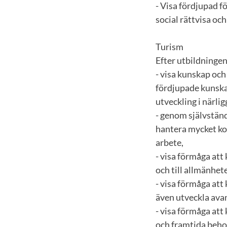
- Visa fördjupad f
social rättvisa oc
Turism
Efter utbildninge
- visa kunskap oc
fördjupade kunska
utveckling i närli
- genom självständ
hantera mycket ko
arbete,
- visa förmåga at
och till allmänhet
- visa förmåga att
även utveckla ava
- visa förmåga at
och framtida beho