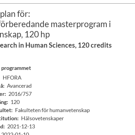
plan för:
förberedande masterprogram i
skap, 120 hp
earch in Human Sciences, 120 credits
m programmet
:
HFORA
å:
Avancerad
er:
2016/757
ng:
120
ultet:
Fakulteten för humanvetenskap
itution:
Hälsovetenskaper
d:
2021-12-13
2022-01-10