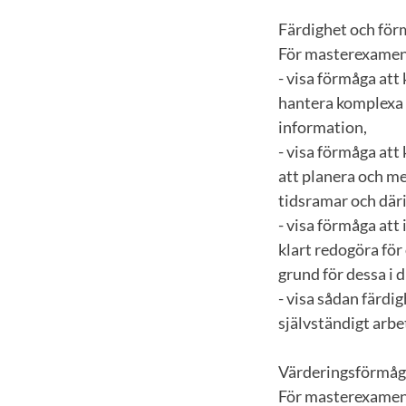
Färdighet och fö
För masterexamen
- visa förmåga att
hantera komplexa 
information,
- visa förmåga att 
att planera och m
tidsramar och där
- visa förmåga att
klart redogöra för
grund för dessa i 
- visa sådan färdig
självständigt arbe
Värderingsförmåga
För masterexamen