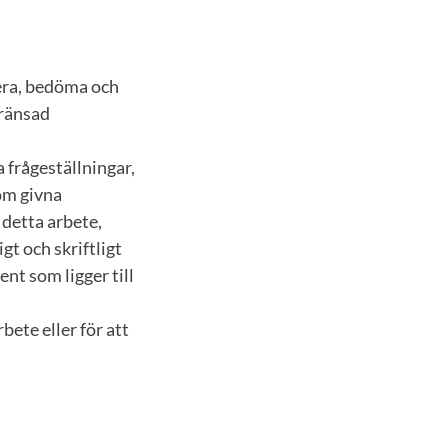
sera, bedöma och
gränsad
a frågeställningar,
om givna
detta arbete,
gt och skriftligt
nt som ligger till
bete eller för att