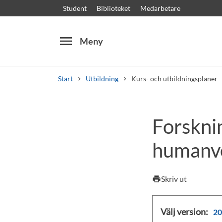
Student
Biblioteket
Medarbetare
menu
Meny
Start
Utbildning
Kurs- och utbildningsplaner
Sök
Andra söktjänster
Forskni
Kurser och program
Kursplaner
Välkomstb
humanv
Skriv ut
print
Välj version:
20