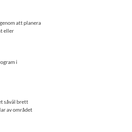
 genom att planera
 eller
rogram i
t såväl brett
lar av området