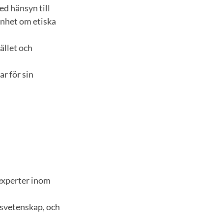
d hänsyn till
enhet om etiska
ället och
ar för sin
 experter inom
tsvetenskap, och