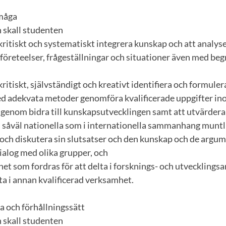
rmåga
 skall studenten
 kritiskt och systematiskt integrera kunskap och att analy
företeelser, frågeställningar och situationer även med be
kritiskt, självständigt och kreativt identifiera och formuler
ed adekvata metoder genomföra kvalificerade uppgifter in
igenom bidra till kunskapsutvecklingen samt att utvärdera 
 i såväl nationella som i internationella sammanhang muntli
 och diskutera sin slutsatser och den kunskap och de argume
dialog med olika grupper, och
het som fordras för att delta i forsknings- och utvecklingsar
ta i annan kvalificerad verksamhet.
 och förhållningssätt
 skall studenten