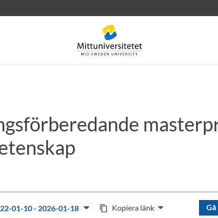
ngsförberedande masterp
rev
Personal
Lediga jobb
etenskap
Gå 
Kopiera länk
22-01-10 - 2026-01-18
content_copy