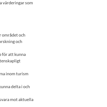
lla värderingar som
er området och
orskning och
 för att kunna
tenskapligt
mma inom turism
kunna delta i och
svara mot aktuella