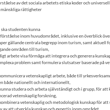
örståelse av det sociala arbetets etiska koder och universe
h mänskliga rättigheter
n ska studenten kunna
h förståelse inom huvudområdet, inklusive en överblick öv
per gällande centrala begrepp inom turism, samt aktuell f
ggande områden till turism,
igt arbete visa förmåga att integrera och generera kunskap
mplexa problem samt formulera slutsatser baserade på ve
t kommunicera vetenskapligt arbete, både till yrkesverksa
en både nationellt och internationellt,
 kunna studera och arbeta självständigt och i grupp, för att 
ncerad vetenskaplig forskning,
t kombinera vetenskaplig och metodologisk kunskap för att 
v av att utveckla kunskap och expertis inom området,