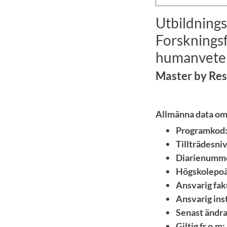
Utbildnings
Forsknings
humanveten
Master by Res
Allmänna data o
Programkod
Tillträdesniv
Diarienumm
Högskolepoä
Ansvarig fak
Ansvarig inst
Senast ändra
Giltig fr.o.m: