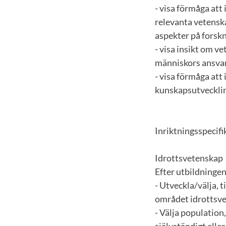
- visa förmåga at
relevanta vetensk
aspekter på forskn
- visa insikt om v
människors ansvar
- visa förmåga att 
kunskapsutveckli
Inriktningsspecif
Idrottsvetenskap
Efter utbildninge
- Utveckla/välja, 
området idrottsv
- Välja population