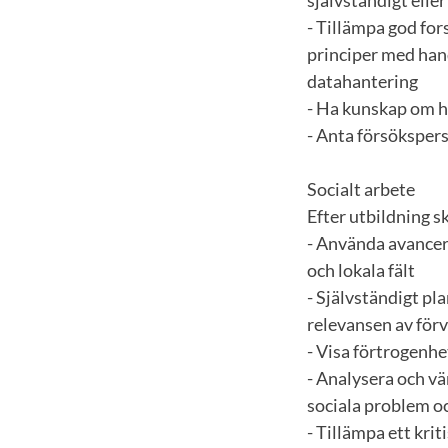
självständigt elle
- Tillämpa god fo
principer med han
datahantering
- Ha kunskap om h
- Anta försöksper
Socialt arbete
Efter utbildning 
- Använda avancera
och lokala fält
- Självständigt p
relevansen av för
- Visa förtrogenhe
- Analysera och v
sociala problem oc
- Tillämpa ett krit